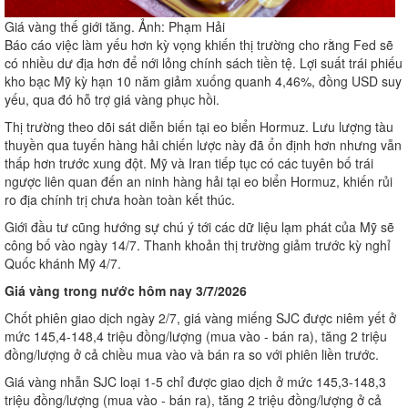
Giá vàng thế giới tăng. Ảnh: Phạm Hải
Báo cáo việc làm yếu hơn kỳ vọng khiến thị trường cho rằng Fed sẽ
có nhiều dư địa hơn để nới lỏng chính sách tiền tệ. Lợi suất trái phiếu
kho bạc Mỹ kỳ hạn 10 năm giảm xuống quanh 4,46%, đồng USD suy
yếu, qua đó hỗ trợ giá vàng phục hồi.
Thị trường theo dõi sát diễn biến tại eo biển Hormuz. Lưu lượng tàu
thuyền qua tuyến hàng hải chiến lược này đã ổn định hơn nhưng vẫn
thấp hơn trước xung đột. Mỹ và Iran tiếp tục có các tuyên bố trái
ngược liên quan đến an ninh hàng hải tại eo biển Hormuz, khiến rủi
ro địa chính trị chưa hoàn toàn kết thúc.
Giới đầu tư cũng hướng sự chú ý tới các dữ liệu lạm phát của Mỹ sẽ
công bố vào ngày 14/7. Thanh khoản thị trường giảm trước kỳ nghỉ
Quốc khánh Mỹ 4/7.
Giá vàng trong nước hôm nay 3/7/2026
Chốt phiên giao dịch ngày 2/7, giá vàng miếng SJC được niêm yết ở
mức 145,4-148,4 triệu đồng/lượng (mua vào - bán ra), tăng 2 triệu
đồng/lượng ở cả chiều mua vào và bán ra so với phiên liền trước.
Giá vàng nhẫn SJC loại 1-5 chỉ được giao dịch ở mức 145,3-148,3
triệu đồng/lượng (mua vào - bán ra), tăng 2 triệu đồng/lượng ở cả