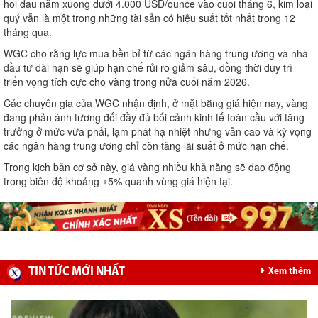
hồi đầu năm xuống dưới 4.000 USD/ounce vào cuối tháng 6, kim loại
quý vẫn là một trong những tài sản có hiệu suất tốt nhất trong 12
tháng qua.
WGC cho rằng lực mua bền bỉ từ các ngân hàng trung ương và nhà
đầu tư dài hạn sẽ giúp hạn chế rủi ro giảm sâu, đồng thời duy trì
triển vọng tích cực cho vàng trong nửa cuối năm 2026.
Các chuyên gia của WGC nhận định, ở mặt bằng giá hiện nay, vàng
đang phản ánh tương đối đầy đủ bối cảnh kinh tế toàn cầu với tăng
trưởng ở mức vừa phải, lạm phát hạ nhiệt nhưng vẫn cao và kỳ vọng
các ngân hàng trung ương chỉ còn tăng lãi suất ở mức hạn chế.
Trong kịch bản cơ sở này, giá vàng nhiều khả năng sẽ dao động
trong biên độ khoảng ±5% quanh vùng giá hiện tại.
TIN TỨC MỚI NHẤT
Xem thêm