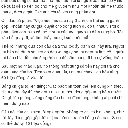
bàn bạc dùng số tiền đó như thế nào. Tôi là người đầu tiên có ý kiến,
đề xuất để số tiền đó cho mẹ giữ, xem như một khoản để mẹ thuốc
thang, dưỡng già. Các anh chị tôi lớn tiếng phản đối.
Chị dâu cả phán: “Việc nuôi mẹ sau này 3 anh em trai cùng gánh
góp. Khoản này cứ giải quyết cho xong luôn đi, đỡ tị nhau”. Trời ơi,
phận làm con, sao có thể thốt ra câu ấy ngay sau đám tang bố. Tôi
xấu hổ quay đi, vô tình thấy mẹ sụt sùi nước mắt.
Thế rồi những đứa con đầu đã 2 thứ tóc ấy tranh cãi nảy lửa. Người
thì bảo để dành số tiền đó đến 49 ngày bố thì đem ra làm cỗ, người
thì bảo chia đều cho 5 người con để sẵn mang đi trả nợ viếng thăm...
Sau một hồi thảo luận, họ thống nhất dùng số tiền này chi trả cho
đám tang của bố. Tiền sắm quan tài, tiền ma chay, tiền hỏa táng...
60 triệu đồng là vừa đủ.
Bỗng chị gái tôi lên tiếng: “Các bác tính toán thế, em cũng xin theo.
Nhưng đã vậy thì cho em xin lại 10 triệu đồng góp tang hôm trước.
Dù gì tiền phúng viếng cũng đủ cho cả đám tang, không ai phải chi
thêm đồng nào”.
Câu nói của chị khiến tôi ngã ngửa. Không rõ chị có biết không, chứ
tôi đây đóng góp gấp đôi chị mà còn chưa lên tiếng câu nào. Sao chị
có thể đòi lại 10 triệu đồng?