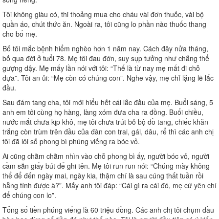
Tôi không giàu có, thi thoảng mua cho cháu vài đơn thuốc, vài bộ
quần áo, chút thức ăn. Ngoài ra, tôi cũng lo phần nào thuốc thang
cho bố mẹ.
Bố tôi mắc bệnh hiểm nghèo hơn 1 năm nay. Cách đây nửa tháng,
bố qua đời ở tuổi 78. Mẹ tôi đau đớn, suy sụp tưởng như chẳng thể
gượng dậy. Mẹ mấy lần nói với tôi: “Thế là từ nay mẹ mất đi chỗ
dựa”. Tôi an ủi: “Mẹ còn có chúng con”. Nghe vậy, mẹ chỉ lặng lẽ lắc
đầu.
Sau đám tang cha, tôi mới hiểu hết cái lắc đầu của mẹ. Buổi sáng, 5
anh em tôi cùng họ hàng, làng xóm đưa cha ra đồng. Buổi chiều,
nước mắt chưa kịp khô, mẹ tôi chưa trút bỏ bộ đồ tang, chiếc khăn
trắng còn trùm trên đầu của đàn con trai, gái, dâu, rể thì các anh chị
tôi đã lôi số phong bì phúng viếng ra bóc vỏ.
Ai cũng chằm chằm nhìn vào chỗ phong bì ấy, người bóc vỏ, người
cầm sẵn giấy bút để ghi tên. Mẹ tôi run run nói: “Chúng mày không
thể để đến ngày mai, ngày kia, thậm chí là sau cúng thất tuần rồi
hẵng tính được à?”. Mấy anh tôi đáp: “Cái gì ra cái đó, mẹ cứ yên chí
để chúng con lo”.
Tổng số tiền phúng viếng là 60 triệu đồng. Các anh chị tôi chụm đầu