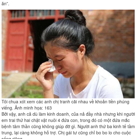
ăn”.
Tôi chua xót xem các anh chị tranh cãi nhau về khoản tiền phúng
viếng. Ảnh minh họa: 163
Bởi vậy, anh cả dù làm kinh doanh, của nả đầy nhà nhưng khi người
em trai thứ hai chật vật nuôi 4 đứa con, trong đó có một đứa mắc
bệnh tâm thần cũng không giúp đỡ gì. Người anh thứ ba kinh tế tầm
trung, lại càng không hỗ trợ. Chị gái tư cũng chỉ bo bo lo cho cuộc
sống riêng.