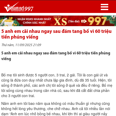
5 anh em cãi nhau ngay sau đám tang bố vì 60 triệu
tiền phúng viếng
Thứ năm, 11/09/2025 21:09
5 anh em cãi nhau ngay sau đám tang bố vì 60 triệu tiền phúng
viếng
Bố mẹ tôi sinh được 5 người con, 3 trai, 2 gái. Tôi là con gái út và
cũng là đứa con duy nhất chưa lập gia đình, dù đã 35 tuổi. Hiện, tôi
sống ở thành phố, các anh chị tôi sống ở quê và đều ở riêng. Bố mẹ
tôi sống cùng nhau trong căn nhà cũ, sau khi đã cắt đất chia phần
cho 3 người con trai.
Năm anh em tôi bao năm qua không có mâu thuẫn gì nhưng cũng
không hết lòng yêu thương, che chở nhau. Anh cả tôi nhiều lần nói
dạm “Anh em lúc nhỏ bồng bế nhau, khi lớn thì ai giàu người nấy