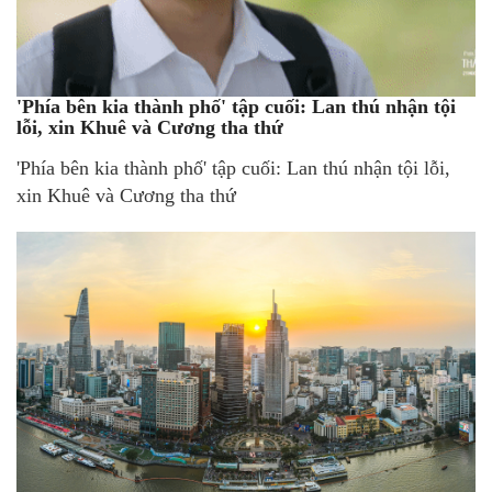
'Phía bên kia thành phố' tập cuối: Lan thú nhận tội
lỗi, xin Khuê và Cương tha thứ
'Phía bên kia thành phố' tập cuối: Lan thú nhận tội lỗi,
xin Khuê và Cương tha thứ