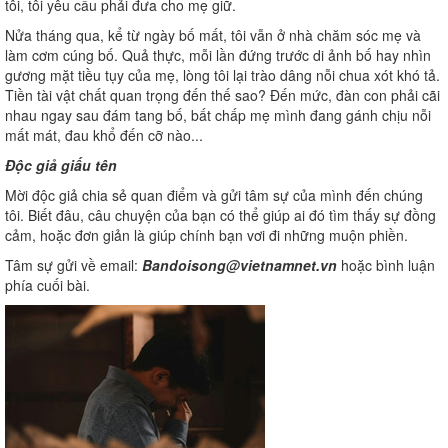
tôi, tôi yêu cầu phải đưa cho mẹ giữ.
Nửa tháng qua, kể từ ngày bố mất, tôi vẫn ở nhà chăm sóc mẹ và
làm cơm cúng bố. Quả thực, mỗi lần đứng trước di ảnh bố hay nhìn
gương mặt tiều tụy của mẹ, lòng tôi lại trào dâng nỗi chua xót khó tả.
Tiền tài vật chất quan trọng đến thế sao? Đến mức, đàn con phải cãi
nhau ngay sau đám tang bố, bất chấp mẹ mình đang gánh chịu nỗi
mất mát, đau khổ đến cỡ nào...
Độc giả giấu tên
Mời độc giả chia sẻ quan điểm và gửi tâm sự của mình đến chúng
tôi. Biết đâu, câu chuyện của bạn có thể giúp ai đó tìm thấy sự đồng
cảm, hoặc đơn giản là giúp chính bạn vơi đi những muộn phiền.
Tâm sự gửi về email:
Bandoisong@vietnamnet.vn
hoặc bình luận
phía cuối bài.