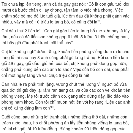
Tôi chưa kịp lên tiếng, anh cả đã gay gắt nói: "Cô là con gái, tuổi đôi
mươi đã bước chân đi lấy chồng, tận tâm lo việc nhà chồng. Việc
chăm sóc bố mẹ đẻ lúc tuổi già, lúc ốm đau đã không phải gánh vác
nhiều, vậy mà có 10 triệu lo tang bố, cô cũng đòi lại".
Chị dâu thứ 2 tiếp lời: "Con gái góp tiền lo tang bố mẹ xưa nay là tùy
tâm, nếu cô đã tiếc sao không góp ít thôi, 5 triệu, 3 triệu chẳng hạn,
thì bây giờ đâu phải tranh cãi thế này".
Chị tôi không nghĩ được rằng, khoản tiền phúng viếng đem ra lo cho
tang lễ thì sau này 3 anh cũng phải gù lưng trả nợ. Rồi còn tiền làm
giỗ 49 ngày, giỗ đầu, giỗ hết của bố, chị không phải đóng góp nữa,
chẳng phải cũng đến các anh lo sao? Việc của bố còn dài, đâu phải
chỉ một ngày tang và vài chục triệu đồng là hết.
Căn nhà lẽ ra phải tĩnh lặng, vương chút thê lương vì người bố vừa
qua đời thì giờ đây lại râm ran tiếng cãi vã của các con về khoản tiền
phúng viếng. Mẹ tôi trước cảnh đó, gắng sức đứng dậy, lảo đảo vào
phòng nằm khóc. Còn tôi chỉ muốn hét lên với họ rằng “Liệu các anh
chị có xứng đáng làm con?”.
Cuối cùng, sau những lời tranh cãi, những tiếng thở dài, những cơn
trách móc nhau, họ chốt phương án lấy tiền phúng viếng lo tang bố,
trả lại chị gái tôi 10 triệu đồng. Riêng khoản 20 triệu đóng góp của