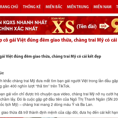
TRANG CHỦ
THỐNG KÊ
MIỀN BẮC
MIỀN TRUNG
MIỀN NAM
p cô gái Việt đúng đêm giao thừa, chàng trai Mỹ có cái
gái Việt đúng đêm giao thừa, chàng trai Mỹ có cái kết đẹp
úc
h khắc chàng trai Mỹ đưa mắt tìm bạn gái người Việt trong lần đầu gặp
g gần 400 nghìn lượt “thả tim” trên TikTok.
ạn gái vốn chỉ được trò chuyện qua video, chàng trai Mỹ nở nụ cười hạ
 chầm lấy. Đó là cuộc gặp gỡ đầu tiên của Ngô Thị Thanh Ngân (SN 2
uốc tịch Mỹ) – chàng trai mang 2 dòng máu Ý và Ba Lan.
iao thừa đã trở thành định mệnh của cặp đôi, đưa họ đến cái kết hạ