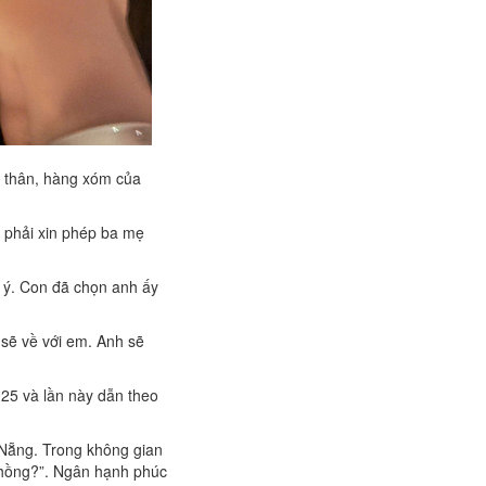
i thân, hàng xóm của
h phải xin phép ba mẹ
g ý. Con đã chọn anh ấy
 sẽ về với em. Anh sẽ
025 và lần này dẫn theo
 Nẵng. Trong không gian
chồng?”. Ngân hạnh phúc