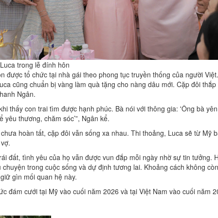
uca trong lễ đính hôn
n được tổ chức tại nhà gái theo phong tục truyền thống của người Việt.
Luca cũng chuẩn bị vàng làm quà tặng cho nàng dâu mới. Cặp đôi thắp 
Thanh Ngân.
hi thấy con trai tìm được hạnh phúc. Bà nói với thông gia: 'Ông bà yên
ể yêu thương, chăm sóc’”, Ngân kể.
ục chưa hoàn tất, cặp đôi vẫn sống xa nhau. Thi thoảng, Luca sẽ từ Mỹ
 vợ.
ái đất, tình yêu của họ vẫn được vun đắp mỗi ngày nhờ sự tin tưởng. H
 chuyện trong cuộc sống và dự định tương lai. Khoảng cách không còn 
 giữ gìn mối quan hệ này.
hức đám cưới tại Mỹ vào cuối năm 2026 và tại Việt Nam vào cuối năm 2