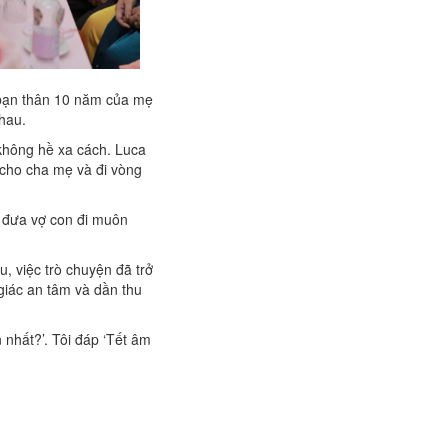
 bạn thân 10 năm của mẹ
nhau.
không hề xa cách. Luca
 cho cha mẹ và đi vòng
ể đưa vợ con đi muôn
 việc trò chuyện đã trở
giác an tâm và dần thu
 nhất?’. Tôi đáp ‘Tết âm