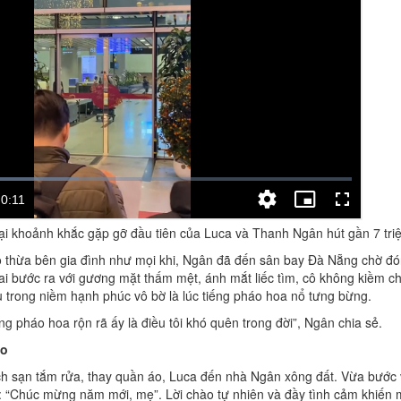
lại khoảnh khắc gặp gỡ đầu tiên của Luca và Thanh Ngân hút gần 7 tri
o thừa bên gia đình như mọi khi, Ngân đã đến sân bay Đà Nẵng chờ đó
ai bước ra với gương mặt thấm mệt, ánh mắt liếc tìm, cô không kiềm c
 trong niềm hạnh phúc vô bờ là lúc tiếng pháo hoa nổ tưng bừng.
g pháo hoa rộn rã ấy là điều tôi khó quên trong đời”, Ngân chia sẻ.
ào
h sạn tắm rửa, thay quần áo, Luca đến nhà Ngân xông đất. Vừa bước 
t: “Chúc mừng năm mới, mẹ”. Lời chào tự nhiên và đầy tình cảm khiến 