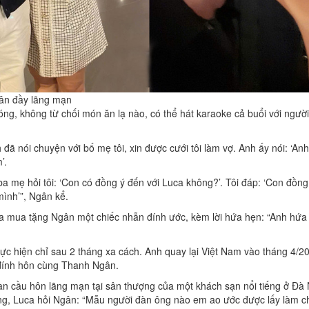
ân đầy lãng mạn
g, không từ chối món ăn lạ nào, có thể hát karaoke cả buổi với ngườ
 đã nói chuyện với bố mẹ tôi, xin được cưới tôi làm vợ. Anh ấy nói: ‘An
m’.
ba mẹ hỏi tôi: ‘Con có đồng ý đến với Luca không?’. Tôi đáp: ‘Con đồn
mình’”, Ngân kể.
ca mua tặng Ngân một chiếc nhẫn đính ước, kèm lời hứa hẹn: “Anh hứa
ực hiện chỉ sau 2 tháng xa cách. Anh quay lại Việt Nam vào tháng 4/2
 đính hôn cùng Thanh Ngân.
n cầu hôn lãng mạn tại sân thượng của một khách sạn nổi tiếng ở Đà
áng, Luca hỏi Ngân: “Mẫu người đàn ông nào em ao ước được lấy làm 