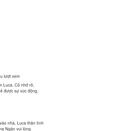
ệu lượt xem
n Luca. Cô nhớ rõ,
hế được sự xúc động.
vào nhà, Luca thân tình
mẹ Ngân vui lòng.