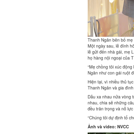
Thanh Ngân bên bố mẹ L
Một ngày sau, lễ đính hô
lễ gửi đến nhà gái, mẹ 
họ hàng nội ngoại của 
“Mẹ chồng tôi xúc động k
Ngân như con gái ruột đ
Hiện tại, vì nhiều thủ t
Thanh Ngân và gia đình
Dẫu xa nhau nửa vòng tr
nhau, chia sẻ những câu
đều trân trọng và nỗ lực
“Chúng tôi dự định tổ c
Ảnh và video: NVCC