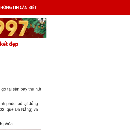
THÔNG TIN CẦN BIẾT
 kết đẹp
 gỡ tại sân bay thu hút
nh phúc, bỏ lại đống
002, quê Đà Nẵng) và
nh phúc.