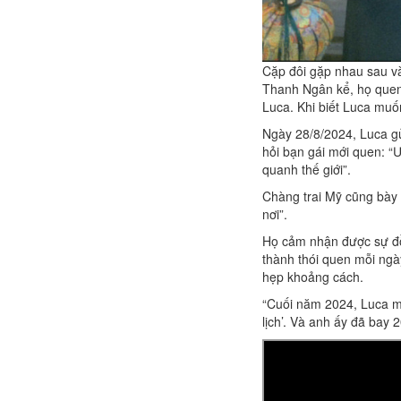
Cặp đôi gặp nhau sau và
Thanh Ngân kể, họ quen
Luca. Khi biết Luca muốn
Ngày 28/8/2024, Luca gử
hỏi bạn gái mới quen: “
quanh thế giới”.
Chàng trai Mỹ cũng bày 
nơi”.
Họ cảm nhận được sự đồ
thành thói quen mỗi ngà
hẹp khoảng cách.
“Cuối năm 2024, Luca mu
lịch’. Và anh ấy đã bay