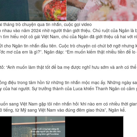
i tháng trò chuyện qua tin nhắn, cuộc gọi video
 nhau vào năm 2024 nhờ người thân giới thiệu. Chú ruột của Ngân là
 tìm hiểu một cô gái Việt Nam, chú của Ngân đã giới thiệu cả hai với 
i cho Ngân tin nhắn đầu tiên. Cuộc trò chuyện có chút bỡ ngỡ nhưng 
Ước mơ của em là gì?”. Ngân đáp: “Em muốn kiếm thật nhiều tiền để lo
tỏ: “Anh muốn làm thật tốt để ba mẹ được nghỉ hưu sớm và anh có th
ng điệu trong tâm hồn từ những tin nhắn mộc mạc ấy. Những ngày sau,
y của hai người. Sự trưởng thành của Luca khiến Thanh Ngân có cảm 
ốn sang Việt Nam gặp tôi nên nhắn hỏi ‘khi nào em có nhiều thời gian
 20 tiếng, từ Mỹ sang Việt Nam vào đúng đêm giao thừa”, Ngân kể.