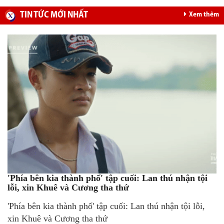
TIN TỨC MỚI NHẤT
Xem thêm
'Phía bên kia thành phố' tập cuối: Lan thú nhận tội
lỗi, xin Khuê và Cương tha thứ
'Phía bên kia thành phố' tập cuối: Lan thú nhận tội lỗi,
xin Khuê và Cương tha thứ