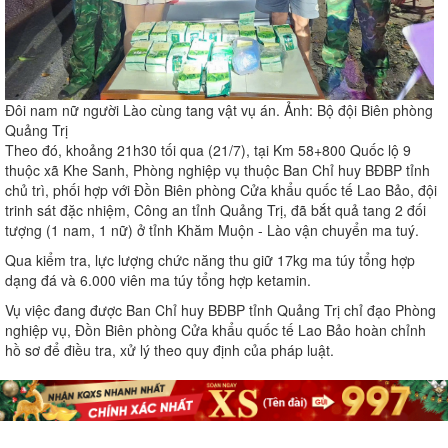
Đôi nam nữ người Lào cùng tang vật vụ án. Ảnh: Bộ đội Biên phòng
Quảng Trị
Theo đó, khoảng 21h30 tối qua (21/7), tại Km 58+800 Quốc lộ 9
thuộc xã Khe Sanh, Phòng nghiệp vụ thuộc Ban Chỉ huy BĐBP tỉnh
chủ trì, phối hợp với Đồn Biên phòng Cửa khẩu quốc tế Lao Bảo, đội
trinh sát đặc nhiệm, Công an tỉnh Quảng Trị, đã bắt quả tang 2 đối
tượng (1 nam, 1 nữ) ở tỉnh Khăm Muộn - Lào vận chuyển ma tuý.
Qua kiểm tra, lực lượng chức năng thu giữ 17kg ma túy tổng hợp
dạng đá và 6.000 viên ma túy tổng hợp ketamin.
Vụ việc đang được Ban Chỉ huy BĐBP tỉnh Quảng Trị chỉ đạo Phòng
nghiệp vụ, Đồn Biên phòng Cửa khẩu quốc tế Lao Bảo hoàn chỉnh
hồ sơ để điều tra, xử lý theo quy định của pháp luật.