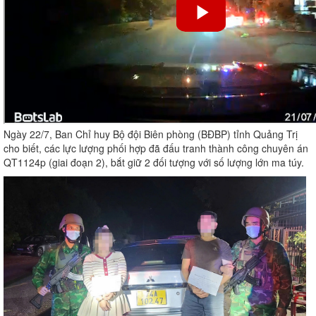
Ngày 22/7, Ban Chỉ huy Bộ đội Biên phòng (BĐBP) tỉnh Quảng Trị
cho biết, các lực lượng phối hợp đã đấu tranh thành công chuyên án
QT1124p (giai đoạn 2), bắt giữ 2 đối tượng với số lượng lớn ma túy.