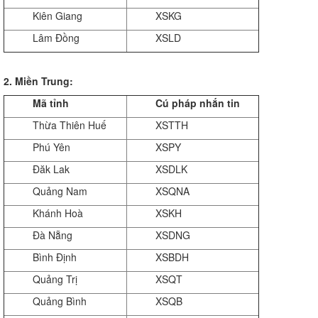
Kiên Giang
XSKG
Lâm Đồng
XSLD
2. Miền Trung:
Mã tỉnh
Cú pháp nhắn tin
Thừa Thiên Huế
XSTTH
Phú Yên
XSPY
Đăk Lak
XSDLK
Quảng Nam
XSQNA
Khánh Hoà
XSKH
Đà Nẵng
XSDNG
Bình Định
XSBDH
Quảng Trị
XSQT
Quảng Bình
XSQB