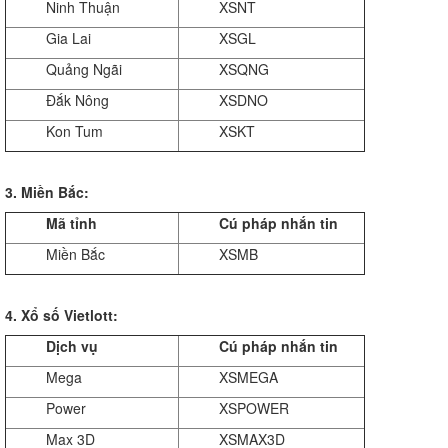
Ninh Thuận
XSNT
Gia Lai
XSGL
Quảng Ngãi
XSQNG
Đắk Nông
XSDNO
Kon Tum
XSKT
3. Miền Bắc:
Mã tỉnh
Cú pháp nhắn tin
Miền Bắc
XSMB
4. Xổ số Vietlott:
Dịch vụ
Cú pháp nhắn tin
Mega
XSMEGA
Power
XSPOWER
Max 3D
XSMAX3D