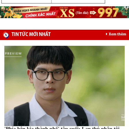
TIN TỨC MỚI NHẤT
Xem thêm
'Phía bên kia thành phố' tập cuối: Lan thú nhận tội