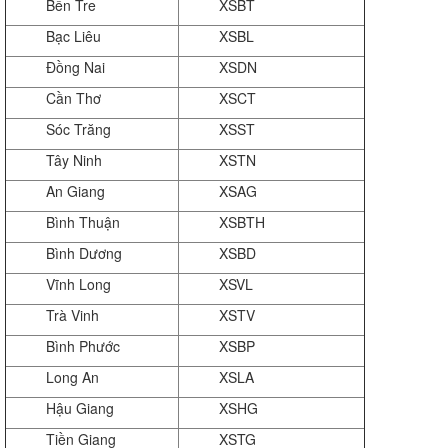
Bến Tre
XSBT
Bạc Liêu
XSBL
Đồng Nai
XSDN
Cần Thơ
XSCT
Sóc Trăng
XSST
Tây Ninh
XSTN
An Giang
XSAG
Bình Thuận
XSBTH
Bình Dương
XSBD
Vĩnh Long
XSVL
Trà Vinh
XSTV
Bình Phước
XSBP
Long An
XSLA
Hậu Giang
XSHG
Tiền Giang
XSTG