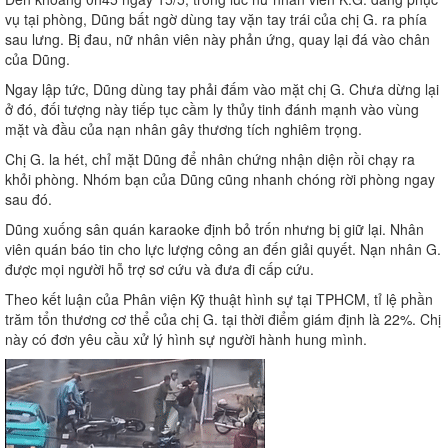
vụ tại phòng, Dũng bất ngờ dùng tay vặn tay trái của chị G. ra phía
sau lưng. Bị đau, nữ nhân viên này phản ứng, quay lại đá vào chân
của Dũng.
Ngay lập tức, Dũng dùng tay phải đấm vào mặt chị G. Chưa dừng lại
ở đó, đối tượng này tiếp tục cầm ly thủy tinh đánh mạnh vào vùng
mặt và đầu của nạn nhân gây thương tích nghiêm trọng.
Chị G. la hét, chỉ mặt Dũng để nhân chứng nhận diện rồi chạy ra
khỏi phòng. Nhóm bạn của Dũng cũng nhanh chóng rời phòng ngay
sau đó.
Dũng xuống sân quán karaoke định bỏ trốn nhưng bị giữ lại. Nhân
viên quán báo tin cho lực lượng công an đến giải quyết. Nạn nhân G.
được mọi người hỗ trợ sơ cứu và đưa đi cấp cứu.
Theo kết luận của Phân viện Kỹ thuật hình sự tại TPHCM, tỉ lệ phần
trăm tổn thương cơ thể của chị G. tại thời điểm giám định là 22%. Chị
này có đơn yêu cầu xử lý hình sự người hành hung mình.