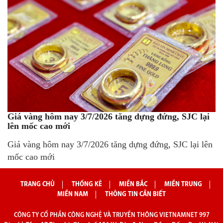
Giá vàng hôm nay 3/7/2026 tăng dựng đứng, SJC lại
lên mốc cao mới
Giá vàng hôm nay 3/7/2026 tăng dựng đứng, SJC lại lên
mốc cao mới
TRANG CHỦ
THỐNG KÊ
MIỀN BẮC
MIỀN TRUNG
MIỀN NAM
THÔNG TIN CẦN BIẾT
CÔNG TY CỔ PHẦN CÔNG NGHỆ VÀ TRUYỀN THÔNG VIETNAMNET 997