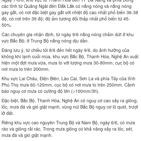
các tỉnh từ Quảng Ngãi đến Đắk Lắk có nắng nóng và nắng nóng
gay gắt, có nơi đặc biệt gay gắt với nhiệt độ cao nhất phổ biến 36-38
độ, có nơi trên 39 độ; độ ẩm tương đối thấp nhất phổ biến từ 45-
50%.
Các chuyên gia nhận định, từ ngày 9/6 nắng nóng chấm dứt ở khu
vực Bắc Bộ; ở Trung Bộ nắng nóng dịu dần.
Đáng lưu ý, từ chiều tối 8/6 đến hết ngày 9/6, do ảnh hưởng của
không khí lạnh cuối mùa, khu vực Bắc Bộ, Thanh Hóa, Nghệ An xuất
hiện một đợt mưa vừa, mưa to với lượng mưa 30-80mm, cục bộ có
nơi mưa to trên 200mm.
Khu vực Lai Châu, Điện Biên, Lào Cai, Sơn La và phía Tây của tỉnh
Phú Thọ mưa 60-120mm, cục bộ có nơi mưa to trên 250mm. Cảnh
báo nguy cơ mưa có cường độ lớn (>100mm/3h).
Đặc biệt, Bắc Bộ, Thanh Hóa, Nghệ An có nguy cơ cao xảy ra giông,
lốc, mưa đá và gió giật mạnh, vùng núi Bắc Bộ nguy cơ lũ quét, trượt
lở đất.
Riêng khu vực cao nguyên Trung Bộ và Nam Bộ, ngày 6/6, có mưa
rào và giông rải rác. Trong mưa giông có khả năng xảy ra lốc, sét,
mưa đá và gió giật mạnh.