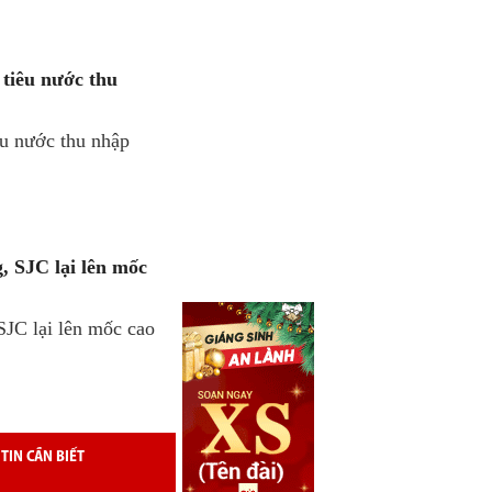
 tiêu nước thu
êu nước thu nhập
, SJC lại lên mốc
JC lại lên mốc cao
TIN CẦN BIẾT