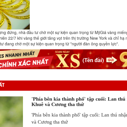
dựng đứng, nhà đầu tư chờ một sự kiện quan trọng từ Mỹ
Giá vàng miến
ên 22/7 khi vàng thế giới tăng vọt trên thị trường New York và chỉ hạ nh
 tư đang chờ một sự kiện quan trọng từ "người đàn ông quyền lực".
ẤT
'Phía bên kia thành phố' tập cuối: Lan thú n
Khuê và Cương tha thứ
'Phía bên kia thành phố' tập cuối: Lan thú nhậ
và Cương tha thứ