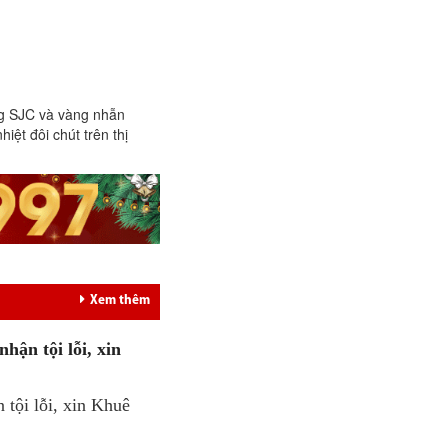
g SJC và vàng nhẫn
iệt đôi chút trên thị
Xem thêm
hận tội lỗi, xin
n tội lỗi, xin Khuê