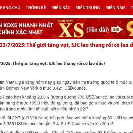
TRANG CHỦ
THỐNG KÊ
MIỀN BẮC
MIỀN TRUNG
MIỀN NAM
3/7/2025: Thế giới tăng vọt, SJC leo thang rồi có lao 
025: Thế giới tăng vọt, SJC leo thang rồi có lao dốc?
Việt Nam), giá vàng hôm nay giao ngay trên thị trường quốc tế ở mức 
 sàn Comex New York ở mức 3.421 USD/ounce.
22/7 cao hơn khoảng 29,6% (tương đương 776 USD/ounce) so với cuối n
ân hàng ở mức 109,3 triệu đồng/lượng, đã bao gồm thuế và phí, thấp 
ng trong nước tính tới cuối giờ chiều phiên 22/7.
 tế tối 22/7 (giờ Việt Nam) bất ngờ tăng vọt thêm khoảng 30 USD so vớ
mức 3.385 USD/ounce lên gần 3.415 USD/ounce vào lúc 20h15.
ối cảnh đồng USD suy yếu. Chỉ số DXY giảm xuống 97,8 điểm trong bố