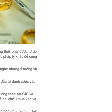
ng thời, phải được tự do
ực pháp lý khác để cung
 nghe những ý tưởng và
à đầu tư đánh cược vào
miếng 9999 tại SJC và
ả hai chiều mua vào và
00.000 đồng/lượng; Doji