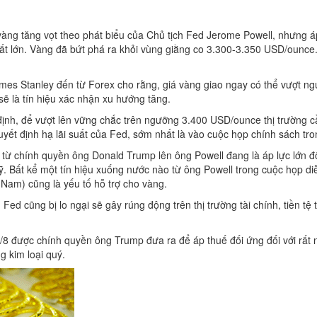
àng tăng vọt theo phát biểu của Chủ tịch Fed Jerome Powell, nhưng áp 
ất lớn. Vàng đã bứt phá ra khỏi vùng giằng co 3.300-3.350 USD/ounce. 
ames Stanley đến từ Forex cho rằng, giá vàng giao ngay có thể vượt 
sẽ là tín hiệu xác nhận xu hướng tăng.
ịnh, để vượt lên vững chắc trên ngưỡng 3.400 USD/ounce thị trường 
uyết định hạ lãi suất của Fed, sớm nhất là vào cuộc họp chính sách tro
 từ chính quyền ông Donald Trump lên ông Powell đang là áp lực lớn đố
Mỹ. Bất kể một tín hiệu xuống nước nào từ ông Powell trong cuộc họp di
 Nam) cũng là yếu tố hỗ trợ cho vàng.
Fed cũng bị lo ngại sẽ gây rúng động trên thị trường tài chính, tiền tệ 
/8 được chính quyền ông Trump đưa ra để áp thuế đối ứng đối với rất 
g kim loại quý.