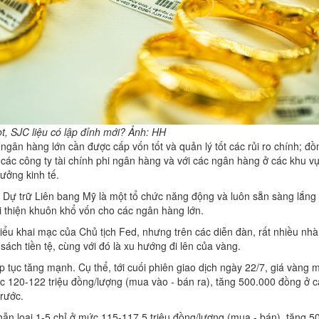
ọt, SJC liệu có lập đỉnh mới? Ảnh: HH
ngân hàng lớn cần được cấp vốn tốt và quản lý tốt các rủi ro chính; đồ
i các công ty tài chính phi ngân hàng và với các ngân hàng ở các khu v
rưởng kinh tế.
 Dự trữ Liên bang Mỹ là một tổ chức năng động và luôn sẵn sàng lắng
i thiện khuôn khổ vốn cho các ngân hàng lớn.
 biểu khai mạc của Chủ tịch Fed, nhưng trên các diễn đàn, rất nhiều nh
sách tiền tệ, cùng với đó là xu hướng đi lên của vàng.
p tục tăng mạnh. Cụ thể, tới cuối phiên giao dịch ngày 22/7, giá vàng 
c 120-122 triệu đồng/lượng (mua vào - bán ra), tăng 500.000 đồng ở c
trước.
ẫn loại 1-5 chỉ ở mức 115-117,5 triệu đồng/lượng (mua - bán), tăng 5