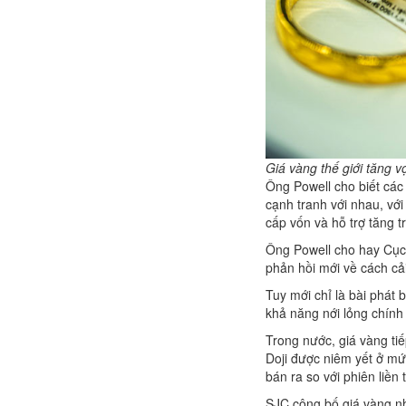
Giá vàng thế giới tăng v
Ông Powell cho biết các 
cạnh tranh với nhau, vớ
cấp vốn và hỗ trợ tăng t
Ông Powell cho hay Cục
phản hồi mới về cách cả
Tuy mới chỉ là bài phát
khả năng nới lỏng chính 
Trong nước, giá vàng tiế
Doji được niêm yết ở mứ
bán ra so với phiên liền 
SJC công bố giá vàng nh