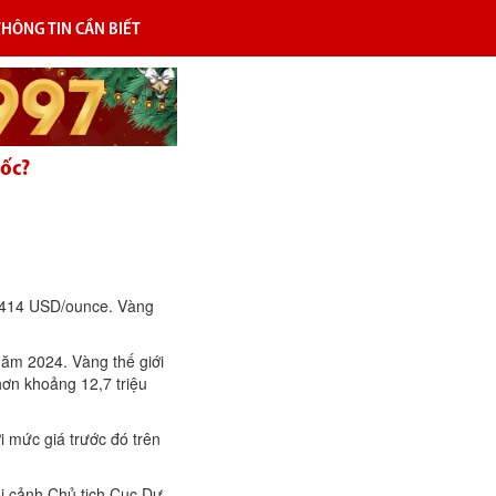
THÔNG TIN CẦN BIẾT
dốc?
3.414 USD/ounce. Vàng
ăm 2024. Vàng thế giới
hơn khoảng 12,7 triệu
i mức giá trước đó trên
i cảnh Chủ tịch Cục Dự