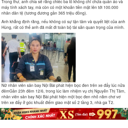
Trong thư, anh chia sẻ rằng chiếc ba lô không chỉ chứa quần áo và
máy tính xách tay, mà còn có một khoản tiền mặt lên tới 100.000
nhân dân tệ (tương đương gần 365 triệu đồng).
Anh khẳng định rằng, nếu không có sự tận tâm và quyết liệt của anh
Hùng, rất có thể anh đã mất đi toàn bộ tài sản quan trọng của mình.
Nữ nhân viên sân bay Nội Bài phát hiện bọc đen trên xe đẩy lúc nửa
đêm
Gần 23h đêm 12/6, trong lúc làm nhiệm vụ chị Nguyễn Thị Tâm,
nhân viên sân bay Nội Bài phát hiện một bọc đen nhỏ nằm chơ vơ
trên xe đẩy ở góc khuất điểm giao mặt số 2 tầng 3, nhà ga T2.