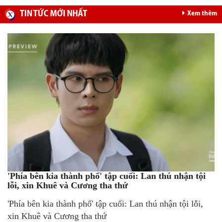
TIN TỨC MỚI NHẤT
Xem thêm
'Phía bên kia thành phố' tập cuối: Lan thú nhận tội
lỗi, xin Khuê và Cương tha thứ
'Phía bên kia thành phố' tập cuối: Lan thú nhận tội lỗi,
xin Khuê và Cương tha thứ