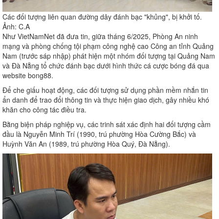
Các đối tượng liên quan đường dây đánh bạc "khủng", bị khởi tố.
Ảnh: C.A
Như VietNamNet đã đưa tin, giữa tháng 6/2025, Phòng An ninh
mạng và phòng chống tội phạm công nghệ cao Công an tỉnh Quảng
Nam (trước sáp nhập) phát hiện một nhóm đối tượng tại Quảng Nam
và Đà Nẵng tổ chức đánh bạc dưới hình thức cá cược bóng đá qua
website bong88.
Để che giấu hoạt động, các đối tượng sử dụng phần mềm nhắn tin
ẩn danh để trao đổi thông tin và thực hiện giao dịch, gây nhiều khó
khăn cho công tác điều tra.
Bằng biện pháp nghiệp vụ, các trinh sát xác định hai đối tượng cầm
đầu là Nguyễn Minh Trí (1990, trú phường Hòa Cường Bắc) và
Huỳnh Văn An (1989, trú phường Hòa Quý, Đà Nẵng).