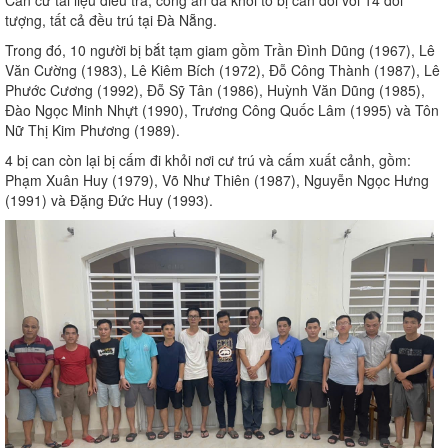
Căn cứ tài liệu điều tra, công an đã khởi tố bị can đối với 14 đối
tượng, tất cả đều trú tại Đà Nẵng.
Trong đó, 10 người bị bắt tạm giam gồm Trần Đình Dũng (1967), Lê
Văn Cường (1983), Lê Kiêm Bích (1972), Đỗ Công Thành (1987), Lê
Phước Cương (1992), Đỗ Sỹ Tân (1986), Huỳnh Văn Dũng (1985),
Đào Ngọc Minh Nhựt (1990), Trương Công Quốc Lâm (1995) và Tôn
Nữ Thị Kim Phương (1989).
4 bị can còn lại bị cấm đi khỏi nơi cư trú và cấm xuất cảnh, gồm:
Phạm Xuân Huy (1979), Võ Như Thiên (1987), Nguyễn Ngọc Hưng
(1991) và Đặng Đức Huy (1993).