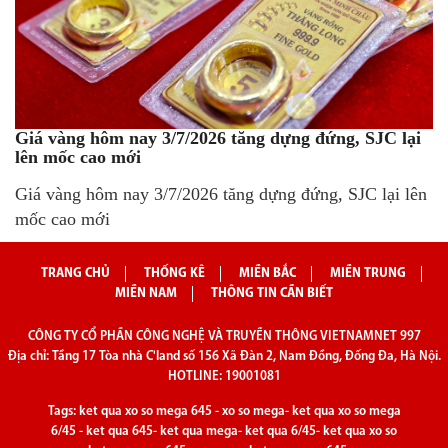
Giá vàng hôm nay 3/7/2026 tăng dựng đứng, SJC lại
lên mốc cao mới
Giá vàng hôm nay 3/7/2026 tăng dựng đứng, SJC lại lên
mốc cao mới
TRANG CHỦ
THỐNG KÊ
MIỀN BẮC
MIỀN TRUNG
MIỀN NAM
THÔNG TIN CẦN BIẾT
CÔNG TY CỔ PHẦN CÔNG NGHỆ VÀ TRUYỀN THÔNG VIETNAMNET 997
Địa chỉ: Tầng 17 Tòa nhà C'land số 156 Xã Đàn 2, Nam Đồng, Đống Đa, Hà Nội.
HOTLINE: 19001081
Tags:
ket qua xo so mega 645
-
xo so mega
-
ket qua xo so mega
6/45
-
ket qua 645
-
ket qua mega
-
ket qua 6/45
-
ket qua xo so