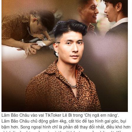
Lâm Bảo Châu vào vai TikToker Lê Bi trong 'Chị ngã em nâng'.
Lâm Bảo Châu chủ động giảm 4kg, cắt tóc để tạo hình gai góc, bụi
bặm hơn. Song ngoại hình chỉ là phần dễ thay đổi nhất, điều khó hơn