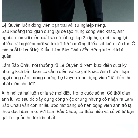
Lệ Quyên luôn động viên bạn trai với sự nghiệp riêng.
Sau khoảng thời gian dừng lại để tập trung công việc khác, anh
nghiêm túc với diễn xuất và đã tốt nghiệp 2 lớp học, nơi mang lại
nhiều trải nghiệm mới và trả lời được những thiếu sót luôn trăn trở. Ở
các buổi thi cuối kỳ, 2 lần Lâm Bảo Châu đều dừng lại ở vị trí á
quân.
Lâm Bảo Châu nói thường rủ Lệ Quyên đi xem buổi diễn cuối kỳ
nhưng kịch bản luôn có cảnh diễn với cô gái khác. Anh thừa nhận
ngại đóng cảnh nóng nhưng Lệ Quyên luôn động viên "đã diễn thì
phải diễn cho tới".
Anh nói cả hai luôn chia sẻ mọi điều trong cuộc sống. Có thời gian
anh lùi về sau để xây dựng công việc chung nhưng cô nhận ra Lâm
Bảo Châu vẫn còn nhiều ước mơ dang dở nên động viên anh trở lại
theo đuổi đam mê. Với Lâm Bảo Châu, sự thấu hiểu và cổ vũ từ bạn
gái là nguồn hỗ trợ lớn nhất.