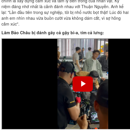
chính là xây dựng cảm xúc và tâm lý bên trong của nhân vật. Kỷ
niệm đáng nhớ nhất là cảnh đánh nhau với Thuận Nguyễn. Anh kể
lại: "Lần đầu tiên trong sự nghiệp, tôi bị nhổ nước bọt thật! Lúc đó hai
anh em nhìn nhau vừa buồn cười vừa không dám cắt, vì sợ hỏng
cảm xúc".
Lâm Bảo Châu bị đánh gãy cả gậy bi-a, tím cả lưng: