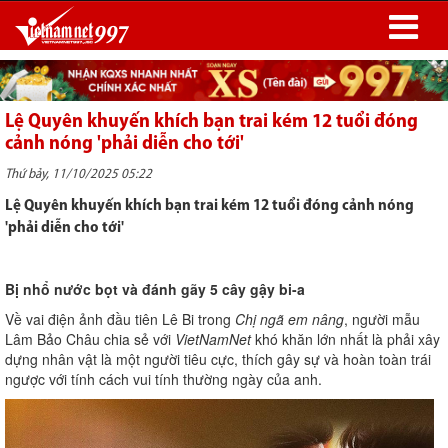
Lệ Quyên khuyến khích bạn trai kém 12 tuổi đóng
cảnh nóng 'phải diễn cho tới'
Thứ bảy, 11/10/2025 05:22
Lệ Quyên khuyến khích bạn trai kém 12 tuổi đóng cảnh nóng
'phải diễn cho tới'
Bị nhổ nước bọt và đánh gãy 5 cây gậy bi-a
Về vai điện ảnh đầu tiên Lê Bi trong
Chị ngã em nâng
, người mẫu
Lâm Bảo Châu chia sẻ với
VietNamNet
khó khăn lớn nhất là phải xây
dựng nhân vật là một người tiêu cực, thích gây sự và hoàn toàn trái
ngược với tính cách vui tính thường ngày của anh.