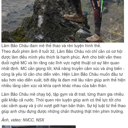
Lâm Bảo Châu đam mê thể thao và rèn luyện hình thể.
Theo đuổi phim ảnh ở tuổi 32, Lâm Bảo Châu nói chỉ cần có cơ hội
được làm điều mình yêu thích là hạnh phúc. Anh cho biết vẫn theo
đuổi nghề MC và tin rằng các lĩnh vực nghệ thuật có sự liên quan
nhất định. MC cần giọng tốt, khả năng truyền cảm xúc và ứng biến -
cũng là yếu tố cần cho diễn viên. Hiện Lâm Bảo Châu muốn đầu tư
sâu hơn vào diễn xuất, bởi đây là đam mê lâu năm giúp anh thể hiện
nhiều tầng cảm xúc và khía cạnh khác nhau của bản thân.
Lâm Bảo Châu mê chạy bộ, tập gym và đi trail, từng tham gia nhiều
giải khắp cả nước. Thói quen rèn luyện giúp anh có thể lực tốt cho
các cảnh quay và ý chí vượt giới hạn bản thân. Sự kỷ luật từ thể thao
giúp anh chịu đựng được những chấn thương thật trên phim trường.
Ảnh, video: NVCC, NSX