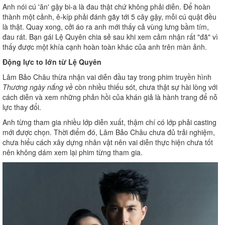
Anh nói cú 'ăn' gậy bi-a là đau thật chứ không phải diễn. Để hoàn
thành một cảnh, ê-kíp phải đánh gãy tới 5 cây gậy, mỗi cú quật đều
là thật. Quay xong, cởi áo ra anh mới thấy cả vùng lưng bầm tím,
đau rát. Bạn gái Lệ Quyên chia sẻ sau khi xem cảm nhận rất "đã" vì
thấy được một khía cạnh hoàn toàn khác của anh trên màn ảnh.
Động lực to lớn từ Lệ Quyên
Lâm Bảo Châu thừa nhận vai diễn đầu tay trong phim truyền hình
Thương ngày nắng về
còn nhiều thiếu sót, chưa thật sự hài lòng với
cách diễn và xem những phản hồi của khán giả là hành trang để nỗ
lực thay đổi.
Anh từng tham gia nhiều lớp diễn xuất, thậm chí có lớp phải casting
mới được chọn. Thời điểm đó, Lâm Bảo Châu chưa đủ trải nghiệm,
chưa hiểu cách xây dựng nhân vật nên vai diễn thực hiện chưa tốt
nên không dám xem lại phim từng tham gia.