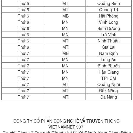
Thứ 5
MT
Quảng Bình
Thứ 5
MT
Quảng Trị
Thứ 6
MB
Hải Phòng
Thứ 6
MN
Vĩnh Long
Thứ 6
MN
Bình Dương
Thứ 6
MN
Trà Vinh
Thứ 6
MT
Ninh Thuận
Thứ 6
MT
Gia Lai
Thứ 7
MB
Nam Định
Thứ 7
MN
Long An
Thứ 7
MN
Bình Phước
Thứ 7
MN
Hậu Giang
Thứ 7
MN
TPHCM
Thứ 7
MT
Quảng Ngãi
Thứ 7
MT
Đắk Nông
Thứ 7
MT
Đà Nẵng
CÔNG TY CỔ PHẦN CÔNG NGHỆ VÀ TRUYỀN THÔNG
VIETNAMNET 997
Địa chỉ: Tầng 17 Tòa nhà C'land số 156 Xã Đàn 2, Nam Đồng, Đống