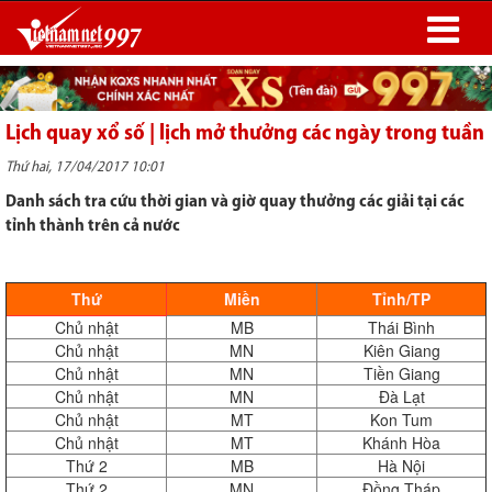
Lịch quay xổ số | lịch mở thưởng các ngày trong tuần
Thứ hai, 17/04/2017 10:01
Danh sách tra cứu thời gian và giờ quay thưởng các giải tại các
tỉnh thành trên cả nước
Thứ
Miền
Tỉnh/TP
Chủ nhật
MB
Thái Bình
Chủ nhật
MN
Kiên Giang
Chủ nhật
MN
Tiền Giang
Chủ nhật
MN
Đà Lạt
Chủ nhật
MT
Kon Tum
Chủ nhật
MT
Khánh Hòa
Thứ 2
MB
Hà Nội
Thứ 2
MN
Đồng Tháp