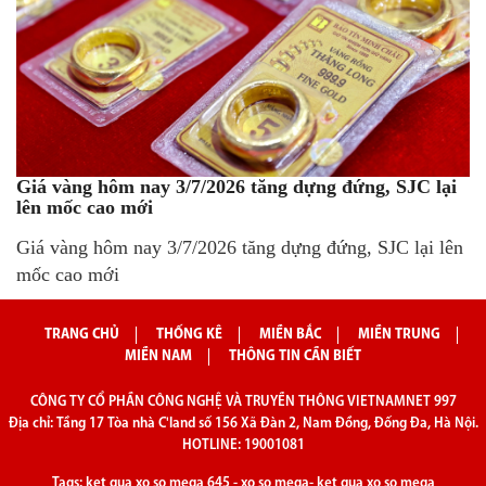
Giá vàng hôm nay 3/7/2026 tăng dựng đứng, SJC lại
lên mốc cao mới
Giá vàng hôm nay 3/7/2026 tăng dựng đứng, SJC lại lên
mốc cao mới
TRANG CHỦ
THỐNG KÊ
MIỀN BẮC
MIỀN TRUNG
MIỀN NAM
THÔNG TIN CẦN BIẾT
CÔNG TY CỔ PHẦN CÔNG NGHỆ VÀ TRUYỀN THÔNG VIETNAMNET 997
Địa chỉ: Tầng 17 Tòa nhà C'land số 156 Xã Đàn 2, Nam Đồng, Đống Đa, Hà Nội.
HOTLINE: 19001081
Tags:
ket qua xo so mega 645
-
xo so mega
-
ket qua xo so mega