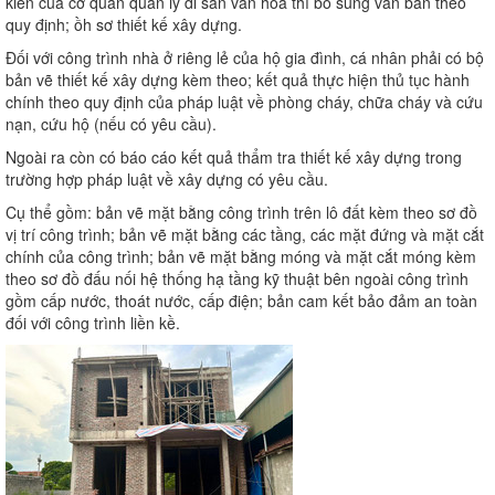
kiến của cơ quan quản lý di sản văn hóa thì bổ sung văn bản theo
quy định; ồh sơ thiết kế xây dựng.
Đối với công trình nhà ở riêng lẻ của hộ gia đình, cá nhân phải có bộ
bản vẽ thiết kế xây dựng kèm theo; kết quả thực hiện thủ tục hành
chính theo quy định của pháp luật về phòng cháy, chữa cháy và cứu
nạn, cứu hộ (nếu có yêu cầu).
Ngoài ra còn có báo cáo kết quả thẩm tra thiết kế xây dựng trong
trường hợp pháp luật về xây dựng có yêu cầu.
Cụ thể gồm: bản vẽ mặt bằng công trình trên lô đất kèm theo sơ đồ
vị trí công trình; bản vẽ mặt bằng các tầng, các mặt đứng và mặt cắt
chính của công trình; bản vẽ mặt bằng móng và mặt cắt móng kèm
theo sơ đồ đấu nối hệ thống hạ tầng kỹ thuật bên ngoài công trình
gồm cấp nước, thoát nước, cấp điện; bản cam kết bảo đảm an toàn
đối với công trình liền kề.