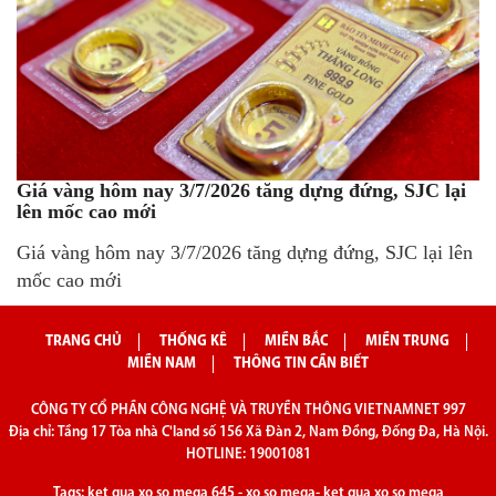
Giá vàng hôm nay 3/7/2026 tăng dựng đứng, SJC lại
lên mốc cao mới
Giá vàng hôm nay 3/7/2026 tăng dựng đứng, SJC lại lên
mốc cao mới
TRANG CHỦ
THỐNG KÊ
MIỀN BẮC
MIỀN TRUNG
MIỀN NAM
THÔNG TIN CẦN BIẾT
CÔNG TY CỔ PHẦN CÔNG NGHỆ VÀ TRUYỀN THÔNG VIETNAMNET 997
Địa chỉ: Tầng 17 Tòa nhà C'land số 156 Xã Đàn 2, Nam Đồng, Đống Đa, Hà Nội.
HOTLINE: 19001081
Tags:
ket qua xo so mega 645
-
xo so mega
-
ket qua xo so mega