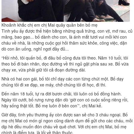
Khoảnh khắc chị em chị Mai quây quần bên bố mẹ
Tình yêu ấy được thể hiện bằng những quả trứng, con vịt, mớ rau, củ
măng, bao gạo... bố dành cho con, là ánh mắt tươi vui mỗi khi con
cháu về nhà, là những cuộc gọi hỏi thăm sức khỏe, công việc, dặn
dò con ăn uống, nghỉ ngơi đầy đủ...
“Hồi nhỏ, tôi quấn bố, đi đâu bố cũng đưa tôi theo. Năm 10 tuổi, tôi
theo bố đi bán nhãn, dọc đường về thì ngủ gật phía sau xe. Bố vừa
chạy xe, vừa phải giữ tôi cả đoạn đường dài.
Nhà có hai con gái, bố tôi chỉ dạy các con từng chút một. Bố dạy
chúng tôi đi xe đạp, xe máy, chở chúng tôi đi học, đi thi.
Đến năm 18 tuổi, tự ra đời bươn chải, tôi luôn có bố đồng hành.
Ngày tôi cưới, bố rưng rưng dặn dò ‘giờ con có cuộc sống riêng rồi,
hãy sống thật tốt. Bố mẹ luôn ở bên con’”, chị Mai kể.
Giờ đây, tình yêu thương ấy còn được san sẻ cho 3 cháu ngoại. Bố
mẹ chị Mai có món gì ngon cũng dành dụm để gửi cho các cháu, mỗi
dịp hè đều muốn đón cháu về quê chơi. Với chị em chị Mai, bố mẹ
chính là điểm tựa, là lối về thân thuộc.