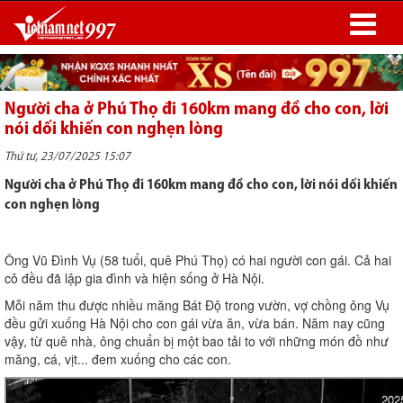
Người cha ở Phú Thọ đi 160km mang đồ cho con, lời
nói dối khiến con nghẹn lòng
Thứ tư, 23/07/2025 15:07
Người cha ở Phú Thọ đi 160km mang đồ cho con, lời nói dối khiến
con nghẹn lòng
Ông Vũ Đình Vụ (58 tuổi, quê Phú Thọ) có hai người con gái. Cả hai
cô đều đã lập gia đình và hiện sống ở Hà Nội.
Mỗi năm thu được nhiều măng Bát Độ trong vườn, vợ chồng ông Vụ
đều gửi xuống Hà Nội cho con gái vừa ăn, vừa bán. Năm nay cũng
vậy, từ quê nhà, ông chuẩn bị một bao tải to với những món đồ như
măng, cá, vịt... đem xuống cho các con.