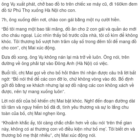
ông Vụ xuất phát, chở bao đồ to trên chiếc xe máy cũ, đi 160km đem
đồ từ Phú Thọ xuống Hà Nội cho con.
7h, ông xuống đến nơi, chào con gái bằng một nụ cười hiền.
“Bố tôi mang một bao tải măng, đồ ăn cho 2 con gái và quần áo mới
cho cháu ngoại. Lúc nhìn thấy bố trước cửa nhà, tôi cố kìm để không
khóc. Tôi thương bố vượt hơn trăm cây số trong đêm tối để mang đồ
cho con”, chị Mai xúc động.
Đưa đồ xong, ông Vụ không nán lại mà trở về luôn. Ông nói, trên
đường về ông phải tạt vào Đông Anh (Hà Nội) có việc.
Buổi tối, chị Mai gọi về cho bố hỏi thăm thì nhận được câu trả lời bất
ngờ: “Bố nói thế để các con đỡ lo, chứ không vòng vào đó. Bố định
gửi đồ bằng xe khách nhưng lại sợ đồ nặng các con không xách về
được, nên tự mang xuống luôn”.
Lời nói dối của bố khiến chị Mai bật khóc. Nghĩ đến đoạn đường dài
tối tăm và nguy hiểm bố đã đi, tình yêu thương và sự lo lắng chu
toàn của bố, chị Mai nghẹn lòng.
“Khoảnh khắc ấy, tôi càng chắc chắn hơn về câu nói ‘trên thế gian
này, không có ai thương con vô điều kiện như bố mẹ’. Tôi biết ơn và
thương bố mẹ thật nhiều”, chị Mai xúc động nói.