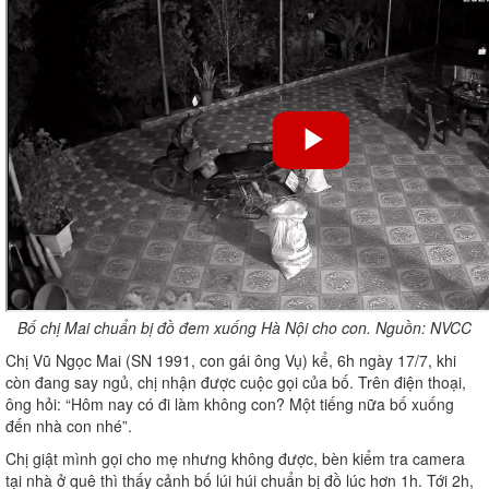
Bố chị Mai chuẩn bị đồ đem xuống Hà Nội cho con. Nguồn: NVCC
Chị Vũ Ngọc Mai (SN 1991, con gái ông Vụ) kể, 6h ngày 17/7, khi
còn đang say ngủ, chị nhận được cuộc gọi của bố. Trên điện thoại,
ông hỏi: “Hôm nay có đi làm không con? Một tiếng nữa bố xuống
đến nhà con nhé”.
Chị giật mình gọi cho mẹ nhưng không được, bèn kiểm tra camera
tại nhà ở quê thì thấy cảnh bố lúi húi chuẩn bị đồ lúc hơn 1h. Tới 2h,