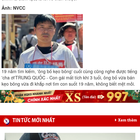
Ảnh: NVCC
19 năm tìm kiếm, 'ông bố kẹo bông' cuối cùng cũng nghe được tiếng
'cha ơi'
TRUNG QUỐC - Con gái mất tích khi 3 tuổi, ông bố vừa bán
kẹo bông vừa đi khắp nơi tìm con suốt 19 năm, không biết mệt mỏi.
TIN TỨC MỚI NHẤT
Xem thêm