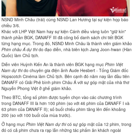
NSND Minh Châu (trái) cùng NSND Lan Hương tại sự kiện họp báo
chiều 3/6.
Khác với LHP Việt Nam hay sự kiện Cánh diều vàng luôn "giữ kín"
thành phần BGK, DANAFF III đã công bố danh sách chi tiết BGK
từng hạng mục. Trong đó, NSND Minh Châu là thành viên giám khảo
Phim châu Á dự thi
do đạo diễn, nhà biên kịch Jang Joon-hwan (Hàn
Quốc) làm Chủ tịch.
Diễn viên Huỳnh Kiến An là thành viên BGK hạng mục
Phim Việt
Nam dự thi
do chuyên gia điện ảnh Aude Hesbert - Tổng Giám đốc
Hopscotch Cinéma làm Chủ tịch. Bên cạnh đó năm nay lần đầu tiên
DANAFF có Giải Phê bình phim Châu Á với sự góp mặt của nhà thơ
Nguyễn Phong Việt ở ghế giám khảo.
Theo BTC, tổng số phim được tuyển chọn vào các chương trình
trong DANAFF III là hơn 100 phim (so với 46 phim của DANAFF I và
63 phim của DANAFF II); số buổi chiếu phim tăng lên đến khoảng
200 (so với 100 buổi của mùa trước).
Ở hạng mục
Phim Việt Nam dự thi
có sự góp mặt của 12 phim, trong
đó có cả phim chưa ra rạp lẫn những tác phẩm ăn khách ngoài