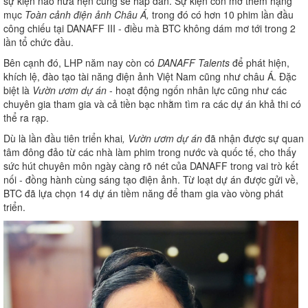
sự kiện nào hứa hẹn cũng sẽ hấp dẫn. Sự kiện còn mở thêm hạng
mục
Toàn cảnh điện ảnh Châu Á,
trong đó có hơn 10 phim lần đầu
công chiếu tại DANAFF III - điều mà BTC không dám mơ tới trong 2
lần tổ chức đầu.
Bên cạnh đó, LHP năm nay còn có
DANAFF Talents
để phát hiện,
khích lệ, đào tạo tài năng điện ảnh Việt Nam cũng như châu Á. Đặc
biệt là
Vườn ươm dự án
- hoạt động ngốn nhân lực cũng như các
chuyên gia tham gia và cả tiền bạc nhằm tìm ra các dự án khả thi có
thể ra rạp.
Dù là lần đầu tiên triển khai
, Vườn ươm dự án
đã nhận được sự quan
tâm đông đảo từ các nhà làm phim trong nước và quốc tế, cho thấy
sức hút chuyên môn ngày càng rõ nét của DANAFF trong vai trò kết
nối - đồng hành cùng sáng tạo điện ảnh. Từ loạt dự án được gửi về,
BTC đã lựa chọn 14 dự án tiềm năng để tham gia vào vòng phát
triển.