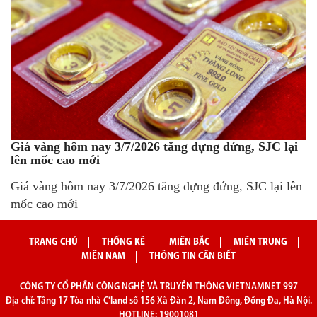
Giá vàng hôm nay 3/7/2026 tăng dựng đứng, SJC lại
lên mốc cao mới
Giá vàng hôm nay 3/7/2026 tăng dựng đứng, SJC lại lên
mốc cao mới
TRANG CHỦ
THỐNG KÊ
MIỀN BẮC
MIỀN TRUNG
MIỀN NAM
THÔNG TIN CẦN BIẾT
CÔNG TY CỔ PHẦN CÔNG NGHỆ VÀ TRUYỀN THÔNG VIETNAMNET 997
Địa chỉ: Tầng 17 Tòa nhà C'land số 156 Xã Đàn 2, Nam Đồng, Đống Đa, Hà Nội.
HOTLINE: 19001081