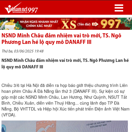
NSND Minh Châu đảm nhiệm vai trò mới, TS. Ngô
Phương Lan hé lộ quy mô DANAFF III
Thứ ba, 03/06/2025 19:48
NSND Minh Châu đảm nhiệm vai trò mới, TS. Ngô Phương Lan hé
lộ quy mô DANAFF III
Chiều 3/6 tại Hà Nội đã diễn ra họp báo giới thiệu chương trình Liên
hoan phim Châu Á Đà Nẵng lần thứ 3 (DANAFF III). Sự kiện có sự
góp mặt các NSND Minh Châu, Lan Hương, Như Quỳnh, NSƯT Tất
Bình, Chiều Xuân, diễn viên Thuý Hằng... cùng lãnh đạo TP Đà
Nẵng, Bộ VHTTDL và Hiệp hội Xúc tiến phát triển Điện ảnh Việt Nam
(VFDA).