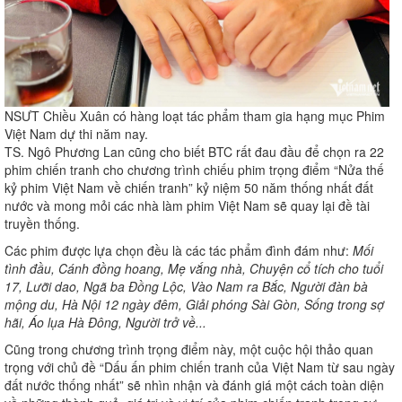
NSƯT Chiều Xuân có hàng loạt tác phẩm tham gia hạng mục Phim
Việt Nam dự thi năm nay.
TS. Ngô Phương Lan cũng cho biết BTC rất đau đầu để chọn ra 22
phim chiến tranh cho chương trình chiếu phim trọng điểm “Nửa thế
kỷ phim Việt Nam về chiến tranh” kỷ niệm 50 năm thống nhất đất
nước và mong mỏi các nhà làm phim Việt Nam sẽ quay lại đề tài
truyền thống.
Các phim được lựa chọn đều là các tác phẩm đình đám như:
Mối
tình đầu, Cánh đồng hoang, Mẹ vắng nhà, Chuyện cổ tích cho tuổi
17, Lưỡi dao, Ngã ba Đồng Lộc, Vào Nam ra Bắc, Người đàn bà
mộng du, Hà Nội 12 ngày đêm, Giải phóng Sài Gòn, Sống trong sợ
hãi, Áo lụa Hà Đông, Người trở về...
Cũng trong chương trình trọng điểm này, một cuộc hội thảo quan
trọng với chủ đề “Dấu ấn phim chiến tranh của Việt Nam từ sau ngày
đất nước thống nhất” sẽ nhìn nhận và đánh giá một cách toàn diện