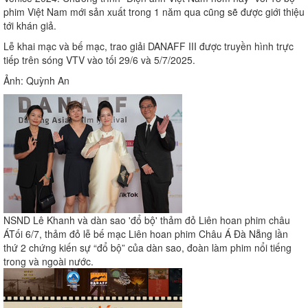
phim Việt Nam mới sản xuất trong 1 năm qua cũng sẽ được giới thiệu
tới khán giả.
Lễ khai mạc và bế mạc, trao giải DANAFF III được truyền hình trực
tiếp trên sóng VTV vào tối 29/6 và 5/7/2025.
Ảnh: Quỳnh An
NSND Lê Khanh và dàn sao 'đổ bộ' thảm đỏ Liên hoan phim châu
Á
Tối 6/7, thảm đỏ lễ bế mạc Liên hoan phim Châu Á Đà Nẵng lần
thứ 2 chứng kiến sự “đổ bộ” của dàn sao, đoàn làm phim nổi tiếng
trong và ngoài nước.