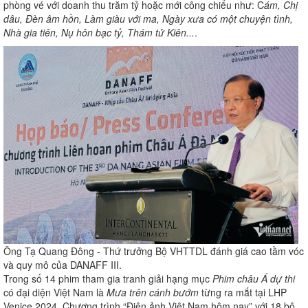
phòng vé với doanh thu trăm tỷ hoặc mới công chiếu như: C
ám, Chị
dâu, Đèn âm hồn, Làm giàu với ma, Ngày xưa có một chuyện tình,
Nhà gia tiên, Nụ hôn bạc tỷ, Thám tử Kiên...
.
Ông Tạ Quang Đông - Thứ trưởng Bộ VHTTDL đánh giá cao tầm vóc
và quy mô của DANAFF III.
Trong số 14 phim tham gia tranh giải hạng mục
Phim châu Á dự thi
có đại diện Việt Nam là
Mưa trên cánh bướm
từng ra mắt tại LHP
Venice 2024. Chương trình “Điện ảnh Việt Nam hôm nay” với 18 bộ