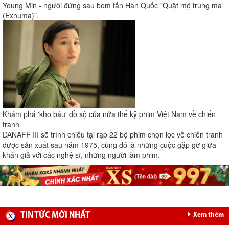
Young Min - người đứng sau bom tấn Hàn Quốc "Quật mộ trùng ma
(Exhuma)".
Khám phá 'kho báu' đồ sộ của nửa thế kỷ phim Việt Nam về chiến
tranh
DANAFF III sẽ trình chiếu tại rạp 22 bộ phim chọn lọc về chiến tranh
được sản xuất sau năm 1975, cùng đó là những cuộc gặp gỡ giữa
khán giả với các nghệ sĩ, những người làm phim.
TIN TỨC MỚI NHẤT
Xem thêm