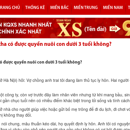
TRANG CHỦ
THỐNG KÊ
MIỀN BẮC
MIỀN TRUNG
MIỀN NAM
cha có được quyền nuôi con dưới 3 tuổi không?
có được quyền nuôi con dưới 3 tuổi không?
(ở Hà Nội) hỏi: Vợ chồng anh trai tôi đang làm thủ tục ly hôn. Hai ngườ
 một công ty, còn vợ trước đây làm nhân viên nhưng từ khi mang bầu, si
i gần chục tuổi nên có nhiều điểm khác biệt trong lối sống và tính cách
 nhà cho người giúp việc hoặc gửi bố mẹ trông để đi du lịch, đi chơi vớ
ị không thay đổi.
 nói chung, mâu thuẫn kéo dài, họ quyết định ly hôn. Anh tôi có nguyệ
ằng vì cháu còn nhỏ nên người cha gần như không có cơ hội được giao