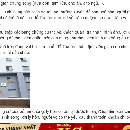
 gian chung sống (đưa đón, tắm rửa, cho ăn, cho ngủ...).
g tin chị cung cấp, việc người mẹ thường xuyên để con nhỏ cho người g
chơi có thể là căn cứ để Tòa án xem xét về trách nhiệm, sự quan tâm và
.
thu thập các bằng chứng cụ thể và khách quan (tin nhắn, hình ảnh, lời 
ng đủ điều kiện chăm sóc con cũng như điều kiện kinh tế không ổn đ
tố trên đóng vai trò then chốt để Tòa án nhận định việc giao con cho 
ao nhất của cháu.
ng cư của bố mẹ chồng, ly hôn có đòi lại được không?
Góp tiền sửa că
 sinh sống, khi ly hôn, người vợ có thể yêu cầu thanh toán khoản chi 