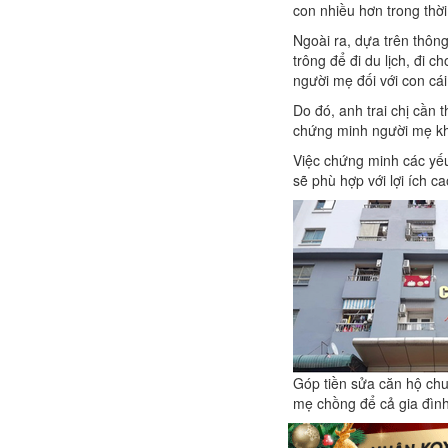
con nhiều hơn trong thời
Ngoài ra, dựa trên thôn
trông để đi du lịch, đi 
người mẹ đối với con cái
Do đó, anh trai chị cần 
chứng minh người mẹ khô
Việc chứng minh các yếu 
sẽ phù hợp với lợi ích c
Góp tiền sửa căn hộ chu
mẹ chồng để cả gia đình