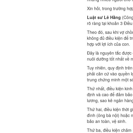
Xin hỏi, trong trường hợ
Luật sư Lê Hằng
(Công
rõ ràng tại khoản 3 Điề
Theo đó, sau khi vợ chồn
không đủ điều kiện để t
hợp với lợi ích của con.
Đây là nguyên tắc được 
nuôi dưỡng tốt nhất về m
Tuy nhiên, quy định trên
phải căn cứ vào quyền l
trung chứng minh một số
Thứ nhất, điều kiện kinh
định và cao để đảm bảo c
lương, sao kê ngân hàng,
Thứ hai, điều kiện thời 
đình (ông bà nội) hoặc 
bảo an toàn, vệ sinh.
Thứ ba, điều kiện chăm s