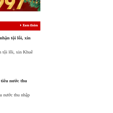
Xem thêm
hận tội lỗi, xin
n tội lỗi, xin Khuê
 tiêu nước thu
êu nước thu nhập