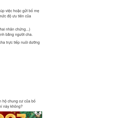
iúp việc hoặc gửi bố mẹ
 mức độ ưu tiên của
khai nhân chứng...)
ịnh bằng người cha.
cha trực tiếp nuôi dưỡng
n hộ chung cư của bố
phí này không?