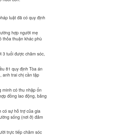
pháp luật đã có quy định
 trường hợp người mẹ
ó thỏa thuận khác phù
i 3 tuổi được chăm sóc,
iều 81 quy định Tòa án
anh trai chị cần tập
ng minh có thu nhập ổn
ư hợp đồng lao động, bảng
h có sự hỗ trợ của gia
trường sống (nơi ở) đảm
ười trực tiếp chăm sóc