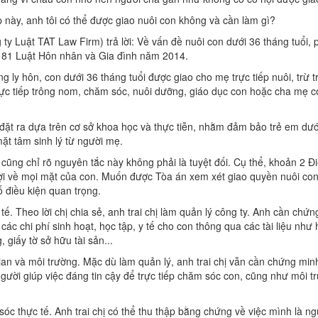
p này, anh tôi có thể được giao nuôi con không và cần làm gì?
 ty Luật TAT Law Firm) trả lời: Về vấn đề nuôi con dưới 36 tháng tuổi, 
u 81 Luật Hôn nhân và Gia đình năm 2014.
g ly hôn, con dưới 36 tháng tuổi được giao cho mẹ trực tiếp nuôi, trừ
rực tiếp trông nom, chăm sóc, nuôi dưỡng, giáo dục con hoặc cha mẹ c
đặt ra dựa trên cơ sở khoa học và thực tiễn, nhằm đảm bảo trẻ em dướ
ặt tâm sinh lý từ người mẹ.
 cũng chỉ rõ nguyên tắc này không phải là tuyệt đối. Cụ thể, khoản 2 Đ
ợi về mọi mặt của con. Muốn được Tòa án xem xét giao quyền nuôi con, 
 điều kiện quan trọng.
 tế. Theo lời chị chia sẻ, anh trai chị làm quản lý công ty. Anh cần chứ
ác chi phí sinh hoạt, học tập, y tế cho con thông qua các tài liệu nh
 giấy tờ sở hữu tài sản...
gian và môi trường. Mặc dù làm quản lý, anh trai chị vẫn cần chứng min
người giúp việc đáng tin cậy để trực tiếp chăm sóc con, cũng như môi 
óc thực tế. Anh trai chị có thể thu thập bằng chứng về việc mình là ng