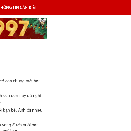
THÔNG TIN CẦN BIẾT
i có con chung mới hơn 1
nh con đến nay đã nghỉ
.
i bạn bè. Anh tôi nhiều
n vọng được nuôi con,
 nuôi con.