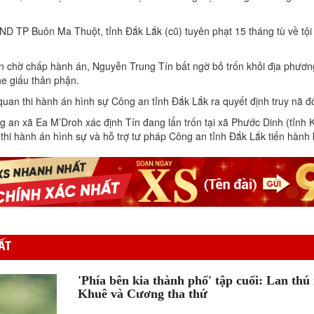
ND TP Buôn Ma Thuột, tỉnh Đắk Lắk (cũ) tuyên phạt 15 tháng tù về tội
an chờ chấp hành án, Nguyễn Trung Tín bất ngờ bỏ trốn khỏi địa phương
he giấu thân phận.
uan thi hành án hình sự Công an tỉnh Đắk Lắk ra quyết định truy nã đ
g an xã Ea M’Droh xác định Tín đang lẩn trốn tại xã Phước Dinh (tỉnh
thi hành án hình sự và hỗ trợ tư pháp Công an tỉnh Đắk Lắk tiến hành 
ẤT
'Phía bên kia thành phố' tập cuối: Lan thú n
Khuê và Cương tha thứ