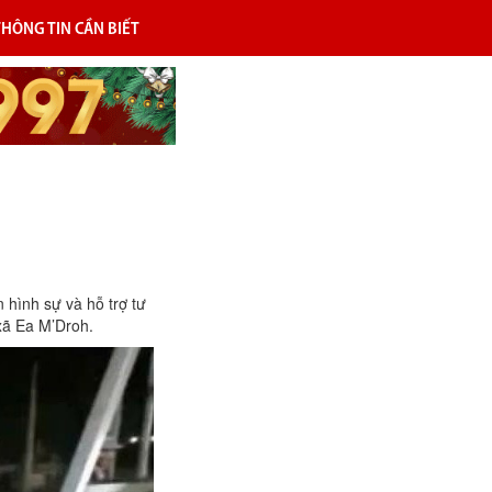
THÔNG TIN CẦN BIẾT
 hình sự và hỗ trợ tư
xã Ea M’Droh.