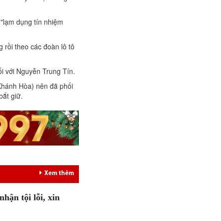
 "lạm dụng tín nhiệm
 rồi theo các đoàn lô tô
ối với Nguyễn Trung Tín.
 Khánh Hòa) nên đã phối
bắt giữ.
Xem thêm
hận tội lỗi, xin