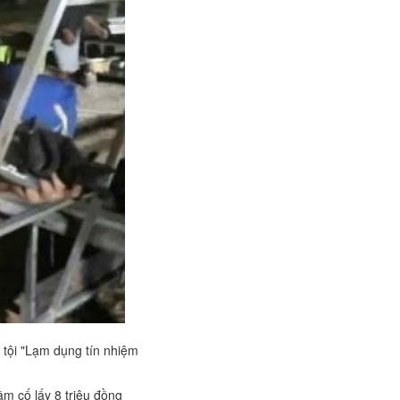
 tội "Lạm dụng tín nhiệm
m cố lấy 8 triệu đồng