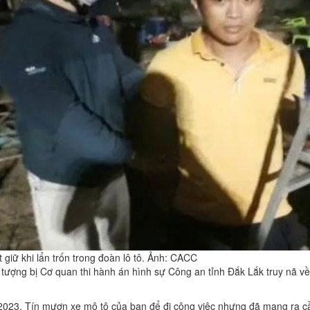
 giữ khi lẩn trốn trong đoàn lô tô. Ảnh: CACC
 tượng bị Cơ quan thi hành án hình sự Công an tỉnh Đắk Lắk truy nã về
2023, Tín mượn xe mô tô của bạn để đi công việc nhưng đã mang ra cầ