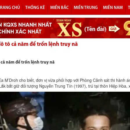
TRANG CHỦ
THỐNG KÊ
MIỀN BẮC
MIỀN TRUNG
MIỀN NAM
lô tô cả năm để trốn lệnh truy nã
 cả năm để trốn lệnh truy nã
a M’Droh cho biết, đơn vị vừa phối hợp với Phòng Cảnh sát thi hành án
ắk bắt giữ đối tượng Nguyễn Trung Tín (1997), trú tại thôn Hiệp Hòa, 