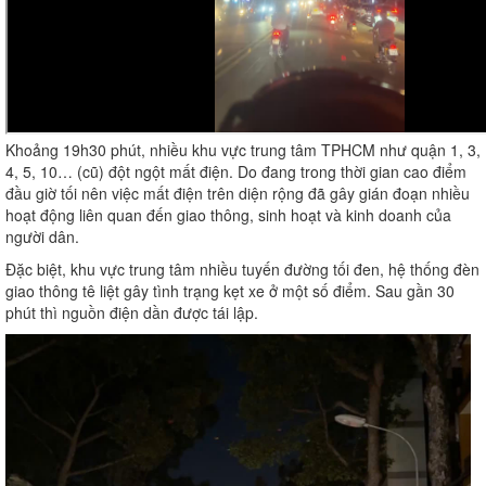
Khoảng 19h30 phút, nhiều khu vực trung tâm TPHCM như quận 1, 3,
4, 5, 10… (cũ) đột ngột mất điện. Do đang trong thời gian cao điểm
đầu giờ tối nên việc mất điện trên diện rộng đã gây gián đoạn nhiều
hoạt động liên quan đến giao thông, sinh hoạt và kinh doanh của
người dân.
Đặc biệt, khu vực trung tâm nhiều tuyến đường tối đen, hệ thống đèn
giao thông tê liệt gây tình trạng kẹt xe ở một số điểm. Sau gần 30
phút thì nguồn điện dần được tái lập.