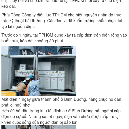
chị Thuỷ nói và cho biết rất lâu rồi tại TPHCM mới xảy ra cúp điện
kéo dài.
Phía Tổng Công ty điện lực TPHCM cho biết nguyên nhân do trục
trặc kỹ thuật bất thường. Các đơn vị đã khẩn trương khắc phục, tái
lập lại nguồn điện.
Trước đó 1 ngày, tại TPHCM cũng xảy ra cúp điện trên diện rộng vào
buổi trưa, kéo dài khoảng 30 phút.
Mất điện 4 ngày giữa thành phố ở Bình Dương, hàng chục hộ dân
phải đi ngủ nhờ
Hơn 20 hộ dân trong khu tái định cư ở Bình Dương bất ngờ bị cúp
điện do sự cố. Nhưng sau 4 ngày, điện vẫn chưa được cấp trở lại
khiến cuộc sống của người dân bị đảo lộn.