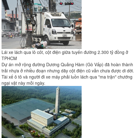
Lái xe lách qua lô cốt, cột điện giữa tuyến đường 2.300 tỷ đồng ở
TPHCM
Dự án mở rộng đường Dương Quảng Hàm (Gò Vấp) đã hoàn thành
trải nhựa ở nhiều đoạn nhưng dãy cột điện cũ vẫn chưa được di dời.
Tài xế ô tô và người đi xe máy phải luồn lách qua "ma trận" chướng
ngại vật này mỗi ngày.