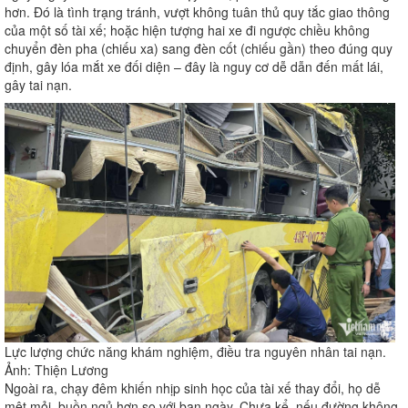
hơn. Đó là tình trạng tránh, vượt không tuân thủ quy tắc giao thông
của một số tài xế; hoặc hiện tượng hai xe đi ngược chiều không
chuyển đèn pha (chiếu xa) sang đèn cốt (chiếu gần) theo đúng quy
định, gây lóa mắt xe đối diện – đây là nguy cơ dễ dẫn đến mất lái,
gây tai nạn.
Lực lượng chức năng khám nghiệm, điều tra nguyên nhân tai nạn.
Ảnh: Thiện Lương
Ngoài ra, chạy đêm khiến nhịp sinh học của tài xế thay đổi, họ dễ
mệt mỏi, buồn ngủ hơn so với ban ngày. Chưa kể, nếu đường không