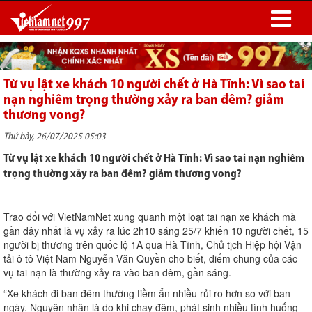
Từ vụ lật xe khách 10 người chết ở Hà Tĩnh: Vì sao tai
nạn nghiêm trọng thường xảy ra ban đêm? giảm
thương vong?
Thứ bảy, 26/07/2025 05:03
Từ vụ lật xe khách 10 người chết ở Hà Tĩnh: Vì sao tai nạn nghiêm
trọng thường xảy ra ban đêm? giảm thương vong?
Trao đổi với VietNamNet xung quanh một loạt tai nạn xe khách mà
gần đây nhất là vụ xảy ra lúc 2h10 sáng 25/7 khiến 10 người chết, 15
người bị thương trên quốc lộ 1A qua Hà Tĩnh, Chủ tịch Hiệp hội Vận
tải ô tô Việt Nam Nguyễn Văn Quyền cho biết, điểm chung của các
vụ tai nạn là thường xảy ra vào ban đêm, gần sáng.
“Xe khách đi ban đêm thường tiềm ẩn nhiều rủi ro hơn so với ban
ngày. Nguyên nhân là do khi chạy đêm, phát sinh nhiều tình huống