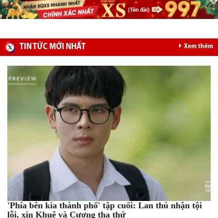
TIN TỨC MỚI NHẤT
Xem thêm
'Phía bên kia thành phố' tập cuối: Lan thú nhận tội
lỗi, xin Khuê và Cương tha thứ