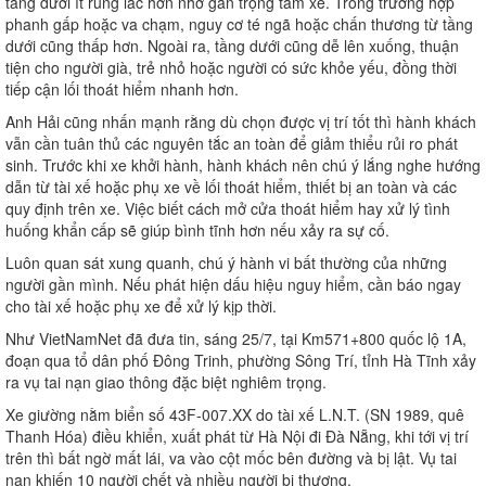
tầng dưới ít rung lắc hơn nhờ gần trọng tâm xe. Trong trường hợp
phanh gấp hoặc va chạm, nguy cơ té ngã hoặc chấn thương từ tầng
dưới cũng thấp hơn. Ngoài ra, tầng dưới cũng dễ lên xuống, thuận
tiện cho người già, trẻ nhỏ hoặc người có sức khỏe yếu, đồng thời
tiếp cận lối thoát hiểm nhanh hơn.
Anh Hải cũng nhấn mạnh rằng dù chọn được vị trí tốt thì hành khách
vẫn cần tuân thủ các nguyên tắc an toàn để giảm thiểu rủi ro phát
sinh. Trước khi xe khởi hành, hành khách nên chú ý lắng nghe hướng
dẫn từ tài xế hoặc phụ xe về lối thoát hiểm, thiết bị an toàn và các
quy định trên xe. Việc biết cách mở cửa thoát hiểm hay xử lý tình
huống khẩn cấp sẽ giúp bình tĩnh hơn nếu xảy ra sự cố.
Luôn quan sát xung quanh, chú ý hành vi bất thường của những
người gần mình. Nếu phát hiện dấu hiệu nguy hiểm, cần báo ngay
cho tài xế hoặc phụ xe để xử lý kịp thời.
Như VietNamNet đã đưa tin, sáng 25/7, tại Km571+800 quốc lộ 1A,
đoạn qua tổ dân phố Đông Trinh, phường Sông Trí, tỉnh Hà Tĩnh xảy
ra vụ tai nạn giao thông đặc biệt nghiêm trọng.
Xe giường nằm biển số 43F-007.XX do tài xế L.N.T. (SN 1989, quê
Thanh Hóa) điều khiển, xuất phát từ Hà Nội đi Đà Nẵng, khi tới vị trí
trên thì bất ngờ mất lái, va vào cột mốc bên đường và bị lật. Vụ tai
nạn khiến 10 người chết và nhiều người bị thương.