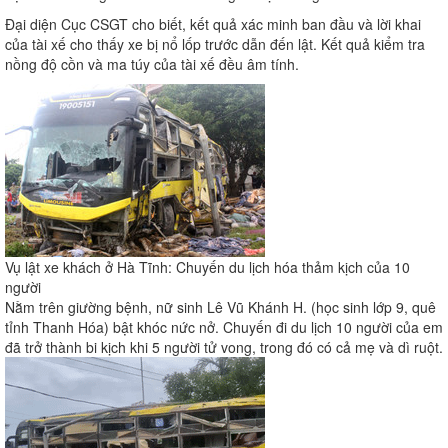
Đại diện Cục CSGT cho biết, kết quả xác minh ban đầu và lời khai
của tài xế cho thấy xe bị nổ lốp trước dẫn đến lật. Kết quả kiểm tra
nồng độ cồn và ma túy của tài xế đều âm tính.
Vụ lật xe khách ở Hà Tĩnh: Chuyến du lịch hóa thảm kịch của 10
người
Nằm trên giường bệnh, nữ sinh Lê Vũ Khánh H. (học sinh lớp 9, quê
tỉnh Thanh Hóa) bật khóc nức nở. Chuyến đi du lịch 10 người của em
đã trở thành bi kịch khi 5 người tử vong, trong đó có cả mẹ và dì ruột.