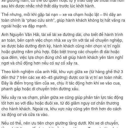
xe giường nằm, có thể do quên hoặc tự ý tháo dây để thoải mái hơn
sau khi được nhắc nhở thắt dây trước lúc khởi hành.
Thế nhưng, mỗi khi gặp tai nạn – xe va chạm hoặc lật – thì dây an
toàn chính là “phao cứu sinh”, giúp hành khách không bị hất văng ra
ngoài hoặc va đập mạnh.
Anh Nguyễn Văn Hải, tài xế lái xe đường dài, cho biết để hành trình
an toàn, bên cạnh việc chọn nhà xe uy tín với tài xế chuyên nghiệp,
xe được bảo dưỡng định kỳ, hành khách cũng nên chọn vị trí ngồi
hoặc giường nằm phù hợp. Đặc biệt trong các chuyến đi dài hoặc
qua đêm, việc lựa chọn đúng chỗ sẽ giúp hành khách yên tâm nghỉ
ngơi và chủ động hơn nếu có sự cố xảy ra.
Theo kinh nghiệm của anh Hải, khu vực giữa xe (từ hàng ghế thứ 3
đến thứ 7 trên các xe 40–45 giường) được coi là vị trí an toàn nhất.
Đây là điểm trọng tâm của xe, chịu ít tác động hơn khi xe vào cua,
phanh gấp hoặc di chuyển trên đường xấu.
Nếu xảy ra va chạm, phần giữa xe cũng giúp phân tán lực tác động
tốt hơn so với đầu hoặc đuôi xe, từ đó giảm nguy cơ chấn thương
cho hành khách. Ngoài ra, khu vực này cũng yên tĩnh hơn do cách
xa động cơ và cửa ra vào.
Nếu có thể, nên ưu tiên chọn giường tầng dưới. Khi xe di chuyển,