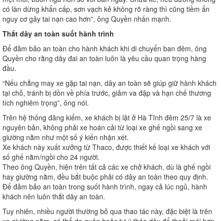
có làn dừng khẩn cấp, sơn vạch kẻ không rõ ràng thì cũng tiềm ẩn
nguy cơ gây tai nạn cao hơn”, ông Quyền nhấn mạnh.
Thắt dây an toàn suốt hành trình
Để đảm bảo an toàn cho hành khách khi di chuyển ban đêm, ông
Quyền cho rằng dây đai an toàn luôn là yêu cầu quan trọng hàng
đầu.
“Nếu chẳng may xe gặp tai nạn, dây an toàn sẽ giúp giữ hành khách
tại chỗ, tránh bị dồn về phía trước, giảm va đập và hạn chế thương
tích nghiêm trọng”, ông nói.
Trên hệ thống đăng kiểm, xe khách bị lật ở Hà Tĩnh đêm 25/7 là xe
nguyên bản, không phải xe hoán cải từ loại xe ghế ngồi sang xe
giường nằm như một số ý kiến nhận xét.
Xe khách này xuất xưởng từ Thaco, được thiết kế loại xe khách với
số ghế nằm/ngồi cho 24 người.
Theo ông Quyền, hiện trên tất cả các xe chở khách, dù là ghế ngồi
hay giường nằm, đều bắt buộc phải có dây an toàn theo quy định.
Để đảm bảo an toàn trong suốt hành trình, ngay cả lúc ngủ, hành
khách nên luôn thắt dây an toàn.
Tuy nhiên, nhiều người thường bỏ qua thao tác này, đặc biệt là trên