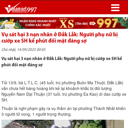
Vụ sát hại 3 nạn nhân ở Đắk Lắk: Người phụ nữ bị
cướp xe SH kể phút đối mặt đáng sợ
Chủ nhật, 14/09/2025 00:05
Vụ sát hại 3 nạn nhân ở Đắk Lắk: Người phụ nữ bị cướp xe SH kể
phút đối mặt đáng sợ
Tối 13/9, bà L.T.L.C. (45 tuổi, trú phường Buôn Ma Thuột, Đắk Lắk)
vẫn chưa hết bàng hoàng khi kể lại khoảnh khắc bị đối tượng
Nguyễn Nam Đại Thuận (37 tuổi, trú phường Ea Kao) dí dao cướp xe
SH.
Thuận là nghi phạm gây ra vụ thảm án tại phường Thành Nhất khiến
3 người tử vong, 1 người trọng thương.