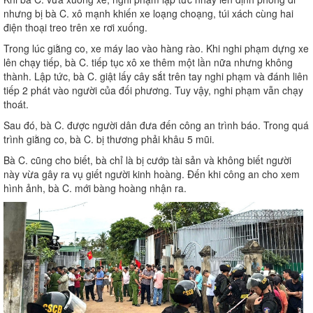
nhưng bị bà C. xô mạnh khiến xe loạng choạng, túi xách cùng hai
điện thoại treo trên xe rơi xuống.
Trong lúc giằng co, xe máy lao vào hàng rào. Khi nghi phạm dựng xe
lên chạy tiếp, bà C. tiếp tục xô xe thêm một lần nữa nhưng không
thành. Lập tức, bà C. giật lấy cây sắt trên tay nghi phạm và đánh liên
tiếp 2 phát vào người của đối phương. Tuy vậy, nghi phạm vẫn chạy
thoát.
Sau đó, bà C. được người dân đưa đến công an trình báo. Trong quá
trình giằng co, bà C. bị thương phải khâu 5 mũi.
Bà C. cũng cho biết, bà chỉ là bị cướp tài sản và không biết người
này vừa gây ra vụ giết người kinh hoàng. Đến khi công an cho xem
hình ảnh, bà C. mới bàng hoàng nhận ra.