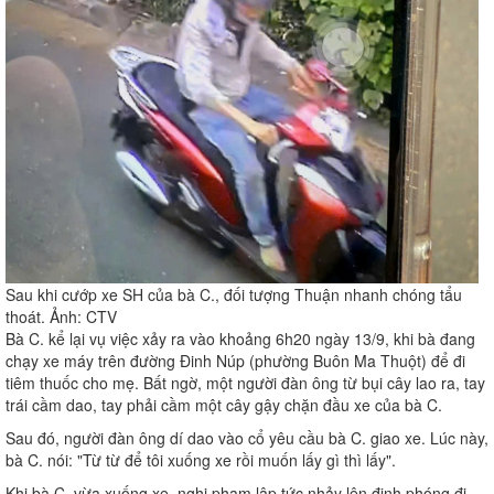
Sau khi cướp xe SH của bà C., đối tượng Thuận nhanh chóng tẩu
thoát. Ảnh: CTV
Bà C. kể lại vụ việc xảy ra vào khoảng 6h20 ngày 13/9, khi bà đang
chạy xe máy trên đường Đinh Núp (phường Buôn Ma Thuột) để đi
tiêm thuốc cho mẹ. Bất ngờ, một người đàn ông từ bụi cây lao ra, tay
trái cầm dao, tay phải cầm một cây gậy chặn đầu xe của bà C.
Sau đó, người đàn ông dí dao vào cổ yêu cầu bà C. giao xe. Lúc này,
bà C. nói: "Từ từ để tôi xuống xe rồi muốn lấy gì thì lấy".
Khi bà C. vừa xuống xe, nghi phạm lập tức nhảy lên định phóng đi