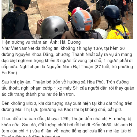
Hiện trường vụ thảm án. Ảnh: Hải Dương
Như VietNamNet đã thông tin, khoảng 1h ngày 13/9, tại hẻm 20
đường Nguyễn Khoa Đăng, phường Thành Nhất xảy ra vụ án mạng
đặc biệt nghiêm trọng khiến 3 người tử vong tại chỗ, 1 người phải đi
cấp cứu. Nghi phạm là Nguyễn Nam Đại Thuận (37 tuổi, trú phường
Ea Kao).
Sau khi gây án, Thuận bỏ trốn về hướng xã Hòa Phú. Trên đường
tẩu thoát, nghi phạm cướp 1 xe máy SH của người dân rồi thay quần
áo cải trang thành phụ nữ để lẩn trốn.
Đến khoảng 8h30, khi đối tượng này xuất hiện tại khu đất trống trên
đường Mai Thị Lựu (phường Ea Kao) thì bị khống chế, bắt giữ.
Theo điều tra ban đầu, khuya 12/9, Thuận đến nhà chị H. nhưng bị
khóa cửa. Sau đó, đối tượng chửi bới rồi bỏ đi. Đến 0h50, khi anh N.
(em của chị H.) vừa đi làm về, nghe tiếng gọi cửa liền mở lập tức bị
Thuận đánh và đâm bằng dao.