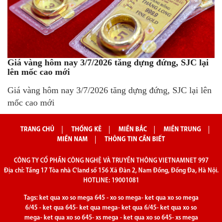
Giá vàng hôm nay 3/7/2026 tăng dựng đứng, SJC lại
lên mốc cao mới
Giá vàng hôm nay 3/7/2026 tăng dựng đứng, SJC lại lên
mốc cao mới
TRANG CHỦ
THỐNG KÊ
MIỀN BẮC
MIỀN TRUNG
MIỀN NAM
THÔNG TIN CẦN BIẾT
CÔNG TY CỔ PHẦN CÔNG NGHỆ VÀ TRUYỀN THÔNG VIETNAMNET 997
Địa chỉ: Tầng 17 Tòa nhà C'land số 156 Xã Đàn 2, Nam Đồng, Đống Đa, Hà Nội.
HOTLINE: 19001081
Tags:
ket qua xo so mega 645
-
xo so mega
-
ket qua xo so mega
6/45
-
ket qua 645
-
ket qua mega
-
ket qua 6/45
-
ket qua xo so
mega
-
ket qua xo so 645
-
xs mega
-
ket qua xo so 645
-
xs mega