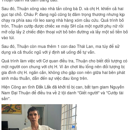
Sau đó, Thuận xông vào nhà tấn công bà D. và chị H. khiến cả hai
gục tại chỗ. Cháu P. đang ngủ cũng bị đâm trọng thương nhưng kịp
chạy ra phía sau rồi leo sang nhà hàng xóm cầu cứu. Quá trình bỏ
trốn, Thuận cướp được chiếc xe máy SH của một người phụ nữ rồi
mở cốp lấy 2 chiếc điện thoại vứt bỏ bên đường và lấy một số tiền bỏ
vào túi.
Sau đó, Thuận còn mua thêm 1 con dao Thái Lan, ma túy để sử
dụng và cả thuốc ngủ với ý định sẽ uống để tự vẫn.
Quá trình làm việc với Cơ quan điều tra, Thuận cho biết đối tượng có
một người con chung với chị H. Vì ăn chơi lêu lổng nên đối tượng bị
gia đình chị H. ngăn cản, không cho gặp con nên giữa hai bên phát
sinh mâu thuẫn, dẫn đến sự việc đau lòng trên.
Hiện Công an tỉnh Đắk Lắk đã khởi tố bị can, bắt tạm giam Nguyễn
Nam Đại Thuận để điều tra về 2 tội danh "Giết người" và "Cướp tài
sản".