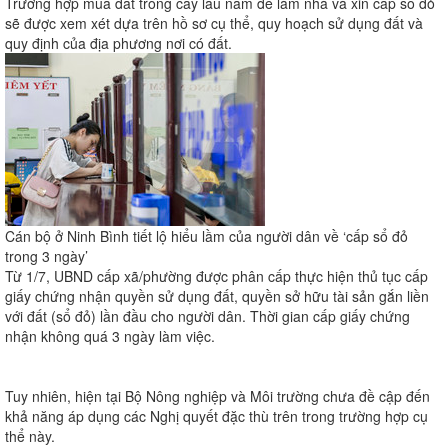
Trường hợp mua đất trồng cây lâu năm để làm nhà và xin cấp sổ đỏ
sẽ được xem xét dựa trên hồ sơ cụ thể, quy hoạch sử dụng đất và
quy định của địa phương nơi có đất.
Cán bộ ở Ninh Bình tiết lộ hiểu lầm của người dân về ‘cấp sổ đỏ
trong 3 ngày’
Từ 1/7, UBND cấp xã/phường được phân cấp thực hiện thủ tục cấp
giấy chứng nhận quyền sử dụng đất, quyền sở hữu tài sản gắn liền
với đất (sổ đỏ) lần đầu cho người dân. Thời gian cấp giấy chứng
nhận không quá 3 ngày làm việc.
Tuy nhiên, hiện tại Bộ Nông nghiệp và Môi trường chưa đề cập đến
khả năng áp dụng các Nghị quyết đặc thù trên trong trường hợp cụ
thể này.