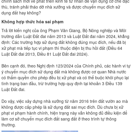
chính sách mới về phát triển kinh tế tư nhân để vận dụng cơ chế đặc
thù, tránh phải tháo dỡ nhà xưởng và được chuyển mục đích sử
dụng đất hay không?
Không hợp thức hóa sai phạm
Trả lời kiến nghị của ông Phạm Văn Giang, Bộ Nông nghiệp và Môi
trường dẫn Luật Đất đai năm 2013 và Luật Đất đai năm 2024, khẳng
định: Các trường hợp sử dụng đất không đúng mục đích, nếu đã bị
xử phạt mà tiếp tục vi phạm thì thuộc diện bị thu hồi đất (Điều 64
Luật Đất đai 2013, Điều 81 Luật Đất đai 2024).
Bên cạnh đó, theo Nghị định 123/2024 của Chính phủ, các hành vi tự
ý chuyển mục đích sử dụng đất mà không được cơ quan Nhà nước
có thẩm quyền cho phép đều bị xử phạt và có thể buộc khôi phục lại
tình trạng ban đầu, trừ trường hợp quy định tại khoản 3 Điều 139
Luật Đất đai.
Do vậy, việc xây dựng nhà xưởng từ năm 2016 trên đất vườn ao mà
không được cấp phép là sử dụng đất sai mục đích. Dù chưa bị xử
phạt vi phạm hành chính, hiện trạng này vẫn không đủ điều kiện để
làm cơ sở chuyển mục đích đất sang đất ở theo trình tự thông
thường.