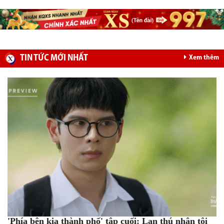
TIN TỨC MỚI NHẤT
Xem thêm
'Phía bên kia thành phố' tập cuối: Lan thú nhận tội