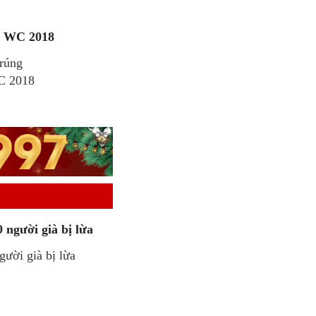
ch WC 2018
trúng
WC 2018
 người già bị lừa
gười già bị lừa