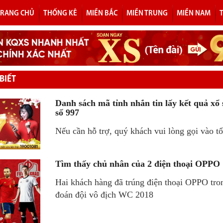
TRANG CHỦ
THỐNG KÊ
MIỀN BẮC
MIỀN TRUNG
MIỀN NAM
BIẾT
Danh sách mã tỉnh nhắn tin lấy kết quả xổ 
số 997
Nếu cần hỗ trợ, quý khách vui lòng gọi vào t
Tìm thấy chủ nhân của 2 điện thoại OPPO
Hai khách hàng đã trúng điện thoại OPPO tro
đoán đội vô địch WC 2018