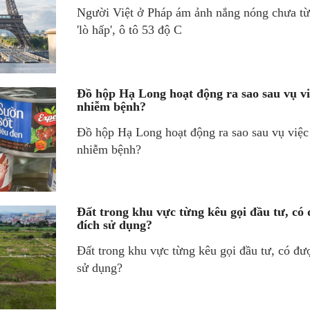
Người Việt ở Pháp ám ảnh nắng nóng chưa từ
'lò hấp', ô tô 53 độ C
Đồ hộp Hạ Long hoạt động ra sao sau vụ việ
nhiễm bệnh?
Đồ hộp Hạ Long hoạt động ra sao sau vụ việc 
nhiễm bệnh?
Đất trong khu vực từng kêu gọi đầu tư, c
đích sử dụng?
Đất trong khu vực từng kêu gọi đầu tư, có đ
sử dụng?