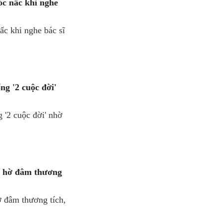
óc nấc khi nghe
ấc khi nghe bác sĩ
ng '2 cuộc đời'
 '2 cuộc đời' nhờ
rể hờ đâm thương
ờ đâm thương tích,