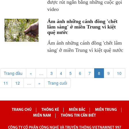
được rút ngắn bằng những cuộc gọi
video
Ám ảnh những cánh đồng 'chết
lâm sàng' ở miền Trung vì kiệt
quệ nước
Ám ảnh những cánh đồng 'chết lâm
sàng' ở miền Trung vì kiệt quệ nước
Trang đầu
«
…
3
4
5
6
7
8
9
10
11
12
…
»
Trang cuối
TRANG CHỦ
THỐNG KÊ
MIỀN BẮC
MIỀN TRUNG
MIỀN NAM
THÔNG TIN CẦN BIẾT
CÔNG TY CỔ PHẦN CÔNG NGHỆ VÀ TRUYỀN THÔNG VIETNAMNET 997