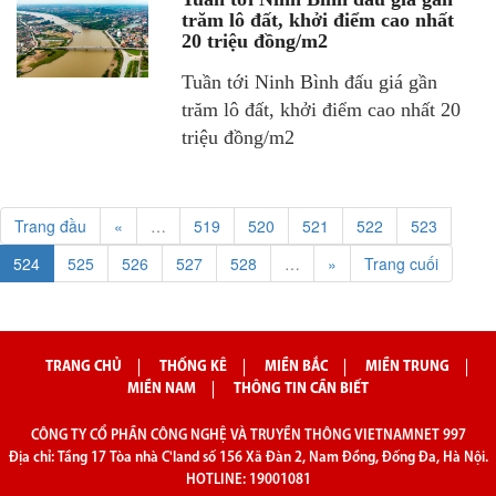
trăm lô đất, khởi điểm cao nhất
20 triệu đồng/m2
Tuần tới Ninh Bình đấu giá gần
trăm lô đất, khởi điểm cao nhất 20
triệu đồng/m2
Trang đầu
«
…
519
520
521
522
523
524
525
526
527
528
…
»
Trang cuối
TRANG CHỦ
THỐNG KÊ
MIỀN BẮC
MIỀN TRUNG
MIỀN NAM
THÔNG TIN CẦN BIẾT
CÔNG TY CỔ PHẦN CÔNG NGHỆ VÀ TRUYỀN THÔNG VIETNAMNET 997
Địa chỉ: Tầng 17 Tòa nhà C'land số 156 Xã Đàn 2, Nam Đồng, Đống Đa, Hà Nội.
HOTLINE: 19001081