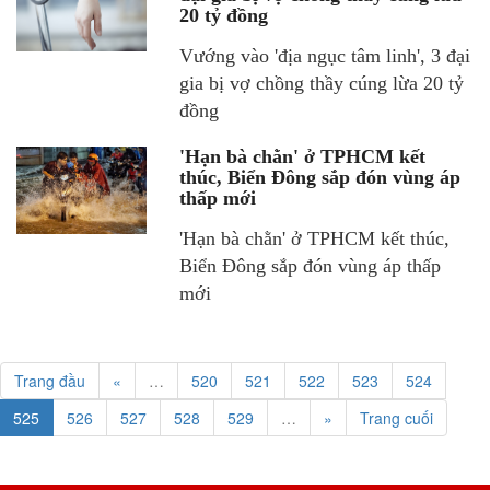
20 tỷ đồng
Vướng vào 'địa ngục tâm linh', 3 đại
gia bị vợ chồng thầy cúng lừa 20 tỷ
đồng
'Hạn bà chằn' ở TPHCM kết
thúc, Biển Đông sắp đón vùng áp
thấp mới
'Hạn bà chằn' ở TPHCM kết thúc,
Biển Đông sắp đón vùng áp thấp
mới
Trang đầu
«
…
520
521
522
523
524
525
526
527
528
529
…
»
Trang cuối