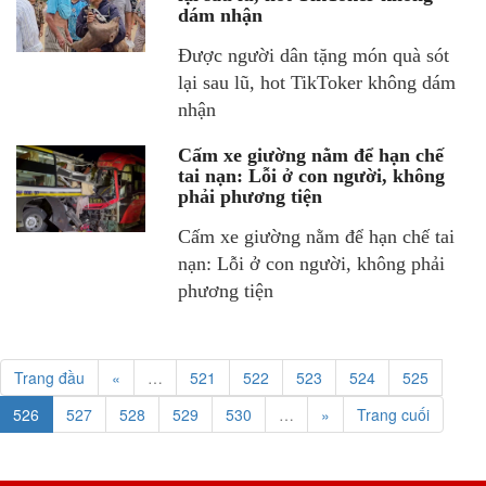
dám nhận
Được người dân tặng món quà sót
lại sau lũ, hot TikToker không dám
nhận
Cấm xe giường nằm để hạn chế
tai nạn: Lỗi ở con người, không
phải phương tiện
Cấm xe giường nằm để hạn chế tai
nạn: Lỗi ở con người, không phải
phương tiện
Trang đầu
«
…
521
522
523
524
525
526
527
528
529
530
…
»
Trang cuối