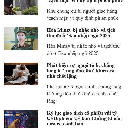
‘cạch mặt’ vì quy định phiền phức
Khu chung cư bị người giao hàng
‘cạch mặt’ vì quy định phiền phức
Hòa Minzy bị nhắc nhở và tịch
thu đồ ở 'Sao nhập ngũ 2025'
Hòa Minzy bị nhắc nhở và tịch thu
đồ ở 'Sao nhập ngũ 2025'
Phát hiện vợ ngoại tình, chồng
lặng lẽ 'tung đòn thù' khiến cả
nhà chết lặng
Phát hiện vợ ngoại tình, chồng lặng
lẽ 'tung đòn thù' khiến cả nhà chết
lặng
Kỷ lục giao dịch cổ phiếu vài tỷ
USD/phiên: Uỷ ban Chứng khoán
đưa ra cảnh báo